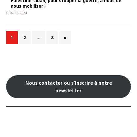
Palestine-Liban, pour stopper la guerre, à nous de
nous mobiliser !
07/12/2024
1
2
…
8
»
Nous contacter ou s'inscrire à notre
newsletter