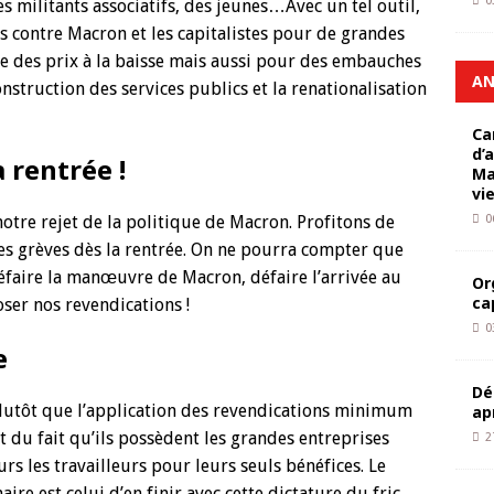
0
s militants associatifs, des jeunes…Avec un tel outil,
s contre Macron et les capitalistes pour de grandes
ge des prix à la baisse mais aussi pour des embauches
AN
onstruction des services publics et la renationalisation
Ca
d’
 rentrée !
Ma
vi
re rejet de la politique de Macron. Profitons de
0
 des grèves dès la rentrée. On ne pourra compter que
faire la manœuvre de Macron, défaire l’arrivée au
Or
ca
ser nos revendications !
0
e
Dé
 plutôt que l’application des revendications minimum
ap
nt du fait qu’ils possèdent les grandes entreprises
2
urs les travailleurs pour leurs seuls bénéfices. Le
e est celui d’en finir avec cette dictature du fric.