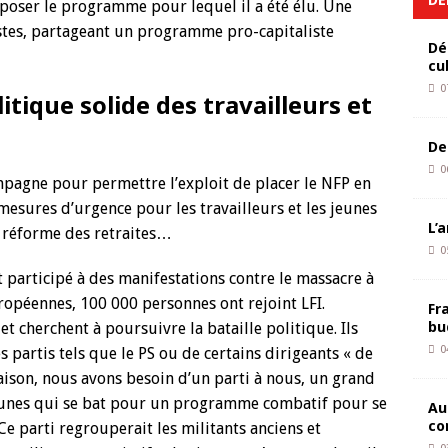
poser le programme pour lequel il a été élu. Une
istes, partageant un programme pro-capitaliste
Dé
cu
0
itique solide des travailleurs et
De
0
mpagne pour permettre l’exploit de placer le NFP en
 mesures d’urgence pour les travailleurs et les jeunes
L’
a réforme des retraites…
0
t participé à des manifestations contre le massacre à
uropéennes, 100 000 personnes ont rejoint LFI.
Fr
bu
 cherchent à poursuivre la bataille politique. Ils
0
es partis tels que le PS ou de certains dirigeants « de
raison, nous avons besoin d’un parti à nous, un grand
jeunes qui se bat pour un programme combatif pour se
Au
co
 Ce parti regrouperait les militants anciens et