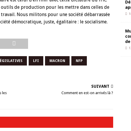
Dé
s outils de production pour les mettre dans celles de
ap
r travail. Nous militons pour une société débarrassée
1
ciété démocratique, juste, égalitaire : le socialisme.
Mu
co
de
1
ÉGISLATIVES
LFI
MACRON
NFP
SUIVANT
 les
Comment en est-on arrivés là ?