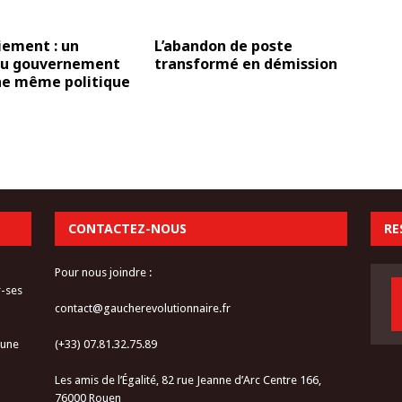
ement : un
L’abandon de poste
u gouvernement
transformé en démission
ne même politique
CONTACTEZ-NOUS
RE
Pour nous joindre :
r-ses
contact@gaucherevolutionnaire.fr
 une
(+33) 07.81.32.75.89
Les amis de l’Égalité, 82 rue Jeanne d’Arc Centre 166,
76000 Rouen