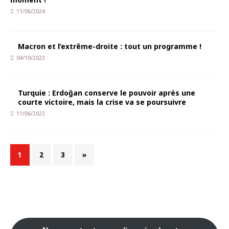
11/06/2024
Macron et l’extrême-droite : tout un programme !
04/10/2023
Turquie : Erdoğan conserve le pouvoir après une
courte victoire, mais la crise va se poursuivre
11/06/2023
1
2
3
»