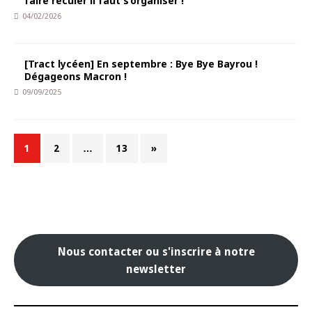
faire reculer il faut s’organiser !
04/02/2026
[Tract lycéen] En septembre : Bye Bye Bayrou !
Dégageons Macron !
09/09/2025
1
2
…
13
»
Nous contacter ou s'inscrire à notre
newsletter