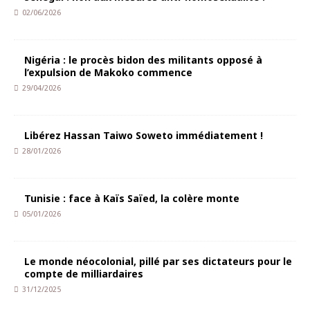
02/06/2026
Nigéria : le procès bidon des militants opposé à
l’expulsion de Makoko commence
29/04/2026
Libérez Hassan Taiwo Soweto immédiatement !
28/01/2026
Tunisie : face à Kaïs Saïed, la colère monte
05/01/2026
Le monde néocolonial, pillé par ses dictateurs pour le
compte de milliardaires
31/12/2025