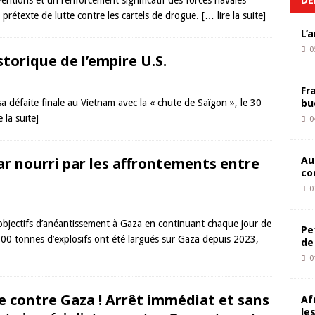
ventions et un renforcement significatif des forces navales
prétexte de lutte contre les cartels de drogue.
[… lire la suite]
L’
0
storique de l’empire U.S.
Fr
bu
 sa défaite finale au Vietnam avec la « chute de Saïgon », le 30
e la suite]
0
Au
 nourri par les affrontements entre
co
0
jectifs d’anéantissement à Gaza en continuant chaque jour de
Pe
000 tonnes d’explosifs ont été largués sur Gaza depuis 2023,
de
0
e contre Gaza ! Arrêt immédiat et sans
Af
le