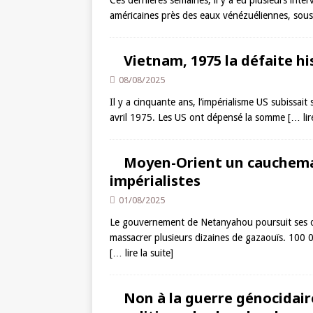
Ces dernières semaines, il y a eu plusieurs inter
américaines près des eaux vénézuéliennes, sous 
Vietnam, 1975 la défaite hi
08/08/2025
Il y a cinquante ans, l’impérialisme US subissait
avril 1975. Les US ont dépensé la somme
[… lir
Moyen-Orient un cauchemar
impérialistes
01/08/2025
Le gouvernement de Netanyahou poursuit ses ob
massacrer plusieurs dizaines de gazaouïs. 100 
[… lire la suite]
Non à la guerre génocidair