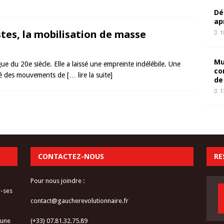
Dé
ap
stes, la mobilisation de masse
1
Mu
e du 20e siècle. Elle a laissé une empreinte indélébile. Une
co
rigé des mouvements de
[… lire la suite]
de
1
CONTACTEZ-NOUS
RE
Pour nous joindre :
r-ses
contact@gaucherevolutionnaire.fr
 une
(+33) 07.81.32.75.89