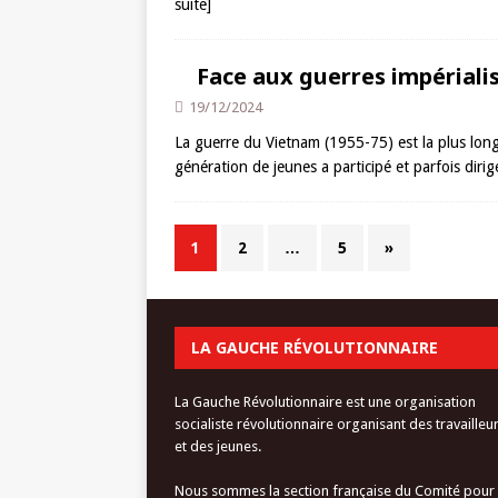
suite]
Face aux guerres impériali
19/12/2024
La guerre du Vietnam (1955-75) est la plus longu
génération de jeunes a participé et parfois di
1
2
…
5
»
LA GAUCHE RÉVOLUTIONNAIRE
La Gauche Révolutionnaire est une organisation
socialiste révolutionnaire organisant des travailleu
et des jeunes.
Nous sommes la section française du Comité pour