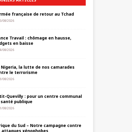
armée française de retour au Tchad
5/08/2026
ance Travail : chômage en hausse,
dgets en baisse
4/08/2026
 Nigeria, la lutte de nos camarades
ntre le terrorisme
3/08/2026
tit-Quevilly : pour un centre communal
 santé publique
1/08/2026
rique du Sud – Notre campagne contre
s attaques xénophobes