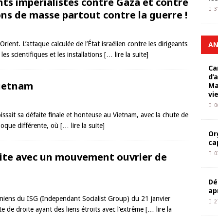
s impérialistes contre Gaza et contre
3
ons de masse partout contre la guerre !
Orient. L’attaque calculée de l’État israélien contre les dirigeants
AN
 les scientifiques et les installations
[… lire la suite]
Ca
d’
Vietnam
Ma
vi
0
bissait sa défaite finale et honteuse au Vietnam, avec la chute de
poque différente, où
[… lire la suite]
Or
ca
ite avec un mouvement ouvrier de
0
Dé
ap
uniens du ISG (Independant Socialist Group) du 21 janvier
2
e de droite ayant des liens étroits avec l’extrême
[… lire la