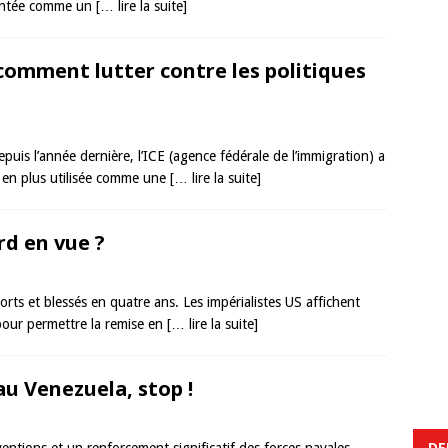
ésentée comme un
[… lire la suite]
comment lutter contre les politiques
puis l’année dernière, l’ICE (agence fédérale de l’immigration) a
s en plus utilisée comme une
[… lire la suite]
rd en vue ?
rts et blessés en quatre ans. Les impérialistes US affichent
t pour permettre la remise en
[… lire la suite]
au Venezuela, stop !
DE