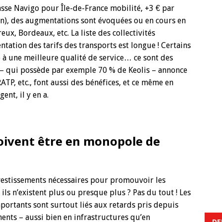
asse Navigo pour Île-de-France mobilité, +3 € par
on), des augmentations sont évoquées ou en cours en
eux, Bordeaux, etc. La liste des collectivités
entation des tarifs des transports est longue ! Certains
lié à une meilleure qualité de service… ce sont des
 – qui possède par exemple 70 % de Keolis – annonce
RATP, etc., font aussi des bénéfices, et ce même en
ent, il y en a.
doivent être en monopole de
investissements nécessaires pour promouvoir les
s n’existent plus ou presque plus ? Pas du tout ! Les
portants sont surtout liés aux retards pris depuis
ents – aussi bien en infrastructures qu’en
DE