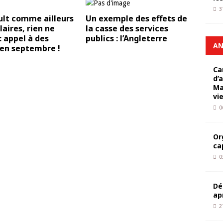
3
ult comme ailleurs
Un exemple des effets de
laires, rien ne
la casse des services
 appel à des
publics : l’Angleterre
AN
 en septembre !
Ca
d’
Ma
vi
0
Or
ca
0
Dé
ap
2