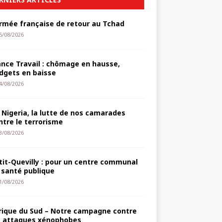
armée française de retour au Tchad
5/08/2026
ance Travail : chômage en hausse,
dgets en baisse
4/08/2026
 Nigeria, la lutte de nos camarades
ntre le terrorisme
3/08/2026
tit-Quevilly : pour un centre communal
 santé publique
1/08/2026
rique du Sud – Notre campagne contre
s attaques xénophobes