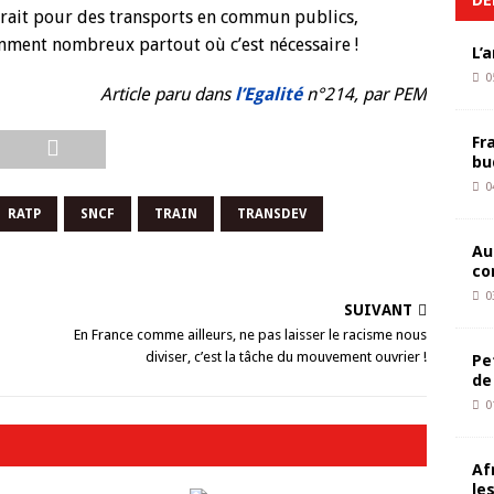
drait pour des transports en commun publics,
mment nombreux partout où c’est nécessaire !
L’
0
Article paru dans
l’Egalité
n°214, par PEM
Fr
bu
0
RATP
SNCF
TRAIN
TRANSDEV
Au
co
0
SUIVANT
En France comme ailleurs, ne pas laisser le racisme nous
diviser, c’est la tâche du mouvement ouvrier !
Pe
de
0
Af
le