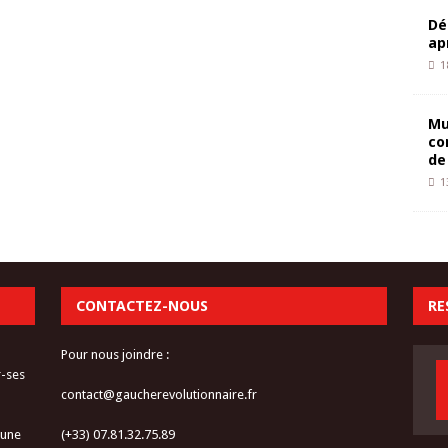
Dé
ap
1
Mu
co
de
1
CONTACTEZ-NOUS
RE
Pour nous joindre :
r-ses
contact@gaucherevolutionnaire.fr
 une
(+33) 07.81.32.75.89