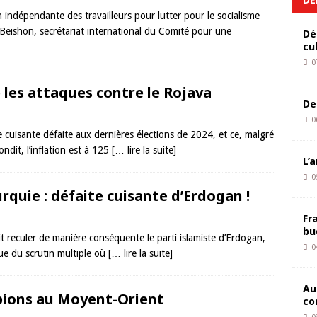
on indépendante des travailleurs pour lutter pour le socialisme
 Beishon, secrétariat international du Comité pour une
Dé
cu
0
 les attaques contre le Rojava
De
0
e cuisante défaite aux dernières élections de 2024, et ce, malgré
dit, l’inflation est à 125
[… lire la suite]
L’
0
rquie : défaite cuisante d’Erdogan !
Fr
bu
t reculer de manière conséquente le parti islamiste d’Erdogan,
0
sue du scrutin multiple où
[… lire la suite]
Au
 pions au Moyent-Orient
co