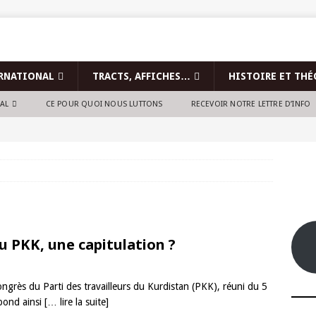
RNATIONAL
TRACTS, AFFICHES…
HISTOIRE ET THÉ
NAL
CE POUR QUOI NOUS LUTTONS
RECEVOIR NOTRE LETTRE D’INFO
du PKK, une capitulation ?
ongrès du Parti des travailleurs du Kurdistan (PKK), réuni du 5
épond ainsi
[… lire la suite]