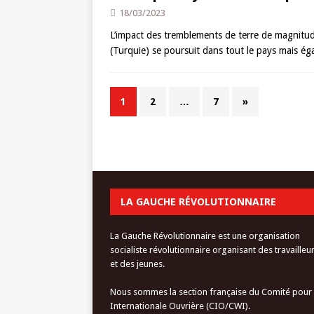
18/03/2023
L’impact des tremblements de terre de magnitude
(Turquie) se poursuit dans tout le pays mais ég
1
2
…
7
»
LA GAUCHE RÉVOLUTIONNAIRE
La Gauche Révolutionnaire est une organisation
socialiste révolutionnaire organisant des travailleu
et des jeunes.
Nous sommes la section française du Comité pour
Internationale Ouvrière (CIO/CWI).