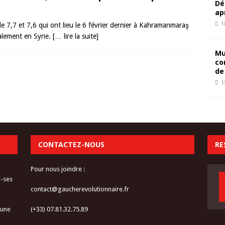
Dé
ap
1
 7,7 et 7,6 qui ont lieu le 6 février dernier à Kahramanmaraş
alement en Syrie.
[… lire la suite]
Mu
co
de
1
CONTACTEZ-NOUS
RE
Pour nous joindre :
r-ses
contact@gaucherevolutionnaire.fr
 une
(+33) 07.81.32.75.89