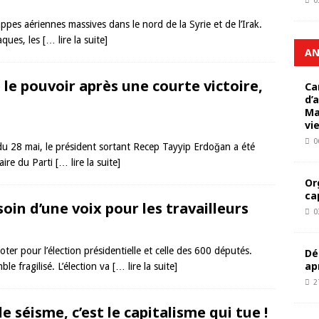
0
pes aériennes massives dans le nord de la Syrie et de l’Irak.
taques, les
[… lire la suite]
AN
le pouvoir après une courte victoire,
Ca
d’
Ma
vi
0
e du 28 mai, le président sortant Recep Tayyip Erdoğan a été
saire du Parti
[… lire la suite]
Or
ca
soin d’une voix pour les travailleurs
0
ter pour l’élection présidentielle et celle des 600 députés.
Dé
ap
le fragilisé. L’élection va
[… lire la suite]
2
le séisme, c’est le capitalisme qui tue !