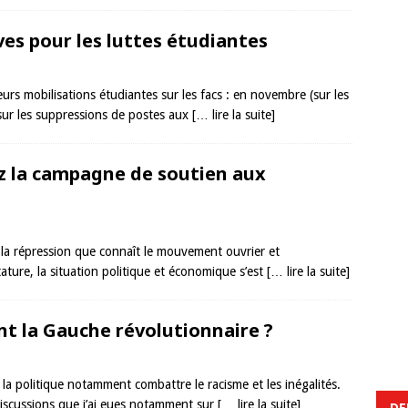
ves pour les luttes étudiantes
urs mobilisations étudiantes sur les facs : en novembre (sur les
sur les suppressions de postes aux
[… lire la suite]
ez la campagne de soutien aux
jà la répression que connaît le mouvement ouvrier et
tature, la situation politique et économique s’est
[… lire la suite]
int la Gauche révolutionnaire ?
 la politique notamment combattre le racisme et les inégalités.
discussions que j’ai eues notamment sur
[… lire la suite]
DE