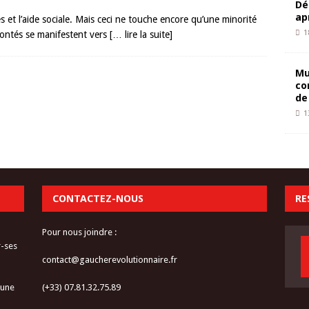
Dé
ap
s et l’aide sociale. Mais ceci ne touche encore qu’une minorité
1
olontés se manifestent vers
[… lire la suite]
Mu
co
de
1
CONTACTEZ-NOUS
RE
Pour nous joindre :
r-ses
contact@gaucherevolutionnaire.fr
 une
(+33) 07.81.32.75.89