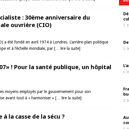
Dé
ialiste : 30ème anniversaire du
cu
ale ouvrière (CIO)
0
De
) a été fondé en avril 1974 à Londres. L’arrière-plan politique
ope et à l’échelle mondiale, par
[… lire la suite]
0
L’
7» ! Pour la santé publique, un hôpital
0
Fr
n des moyens employés par le gouvernement pour son
bu
ise avant tout à « harmoniser »
[… lire la suite]
0
 à la casse de la sécu ?
Au
co