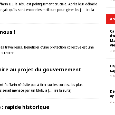
0
arin III, la sécu est politiquement cruciale. Après leur débâcle
ançais qu’ils sont encore les meilleurs pour gérer les
[… lire la
AN
 nous !
Ca
d’
Ma
vi
des travailleurs. Bénéficier d’une protection collective est une
0
s retirer.
Or
ire au projet du gouvernement
ca
0
 Raffarin n’hésite pas à tirer sur les cordes, les plus
s serait menacé par un blob, à
[… lire la suite]
Dé
ap
2
e : rapide historique