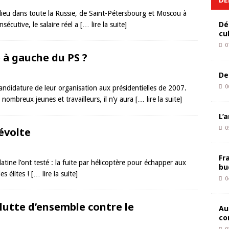
 lieu dans toute la Russie, de Saint-Pétersbourg et Moscou à
Dé
écutive, le salaire réel a
[… lire la suite]
cu
0
 à gauche du PS ?
De
0
ndidature de leur organisation aux présidentielles de 2007.
nombreux jeunes et travailleurs, il n’y aura
[… lire la suite]
L’
0
évolte
Fr
atine l’ont testé : la fuite par hélicoptère pour échapper aux
bu
es élites !
[… lire la suite]
0
lutte d’ensemble contre le
Au
co