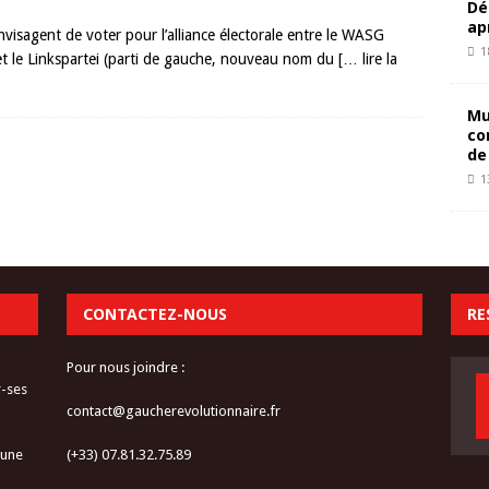
Dé
ap
visagent de voter pour l’alliance électorale entre le WASG
1
e) et le Linkspartei (parti de gauche, nouveau nom du
[… lire la
Mu
co
de
1
CONTACTEZ-NOUS
RE
Pour nous joindre :
r-ses
contact@gaucherevolutionnaire.fr
 une
(+33) 07.81.32.75.89