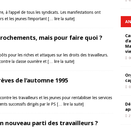
0
e, à l’appel de tous les syndicats. Les manifestations ont
urs et les jeunes l’important
[… lire la suite]
AN
Ca
prochements, mais pour faire quoi ?
d’
Ma
vi
ts pour les riches et attaques sur les droits des travailleurs.
0
ntre la classe ouvrière et
[… lire la suite]
Or
 grèves de l’automne 1995
ca
0
tre les travailleurs et les jeunes pour rentabiliser les services
Dé
ents successifs dirigés par le PS
[… lire la suite]
ap
2
n nouveau parti des travailleurs ?