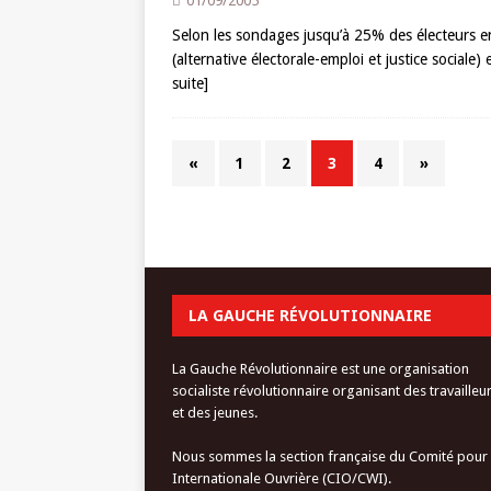
01/09/2005
Selon les sondages jusqu’à 25% des électeurs en
(alternative électorale-emploi et justice social
suite]
«
1
2
3
4
»
LA GAUCHE RÉVOLUTIONNAIRE
La Gauche Révolutionnaire est une organisation
socialiste révolutionnaire organisant des travailleu
et des jeunes.
Nous sommes la section française du Comité pour
Internationale Ouvrière (CIO/CWI).