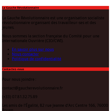
La Gauche Révolutionnaire
La Gauche Révolutionnaire est une organisation socialiste
révolutionnaire organisant des travailleur-ses et des
jeunes.
Nous sommes la section française du Comité pour une
Internationale Ouvrière (CIO/CWI).
En savoir plus sur nous
Nous contacter
Politique de confidentialité
Contactez-nous
Pour nous joindre :
contact@gaucherevolutionnaire.fr
(+33) 07.81.32.75.89
Les amis de l’Égalité, 82 rue Jeanne d’Arc Centre 166, 76000
Rouen