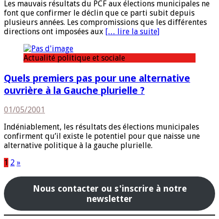
Les mauvais résultats du PCF aux élections municipales ne
font que confirmer le déclin que ce parti subit depuis
plusieurs années. Les compromissions que les différentes
directions ont imposées aux
[… lire la suite]
Actualité politique et sociale
Quels premiers pas pour une alternative
ouvrière à la Gauche plurielle ?
01/05/2001
Indéniablement, les résultats des élections municipales
confirment qu’il existe le potentiel pour que naisse une
alternative politique à la gauche plurielle.
Pagination
1
2
»
des
Nous contacter ou s'inscrire à notre
publications
newsletter