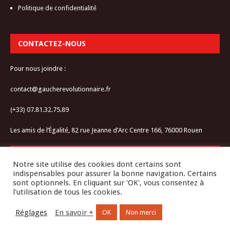
Politique de confidentialité
CONTACTEZ-NOUS
Pour nous joindre :
contact@gaucherevolutionnaire.fr
(+33) 07.81.32.75.89
Les amis de l’Égalité, 82 rue Jeanne d’Arc Centre 166, 76000 Rouen
RESTEZ CONNECTÉ-E
Notre site utilise des cookies dont certains sont
indispensables pour assurer la bonne navigation. Certains
sont optionnels. En cliquant sur 'OK', vous consentez à
l'utilisation de tous les cookies.
Réglages
En savoir +
OK
Non merci