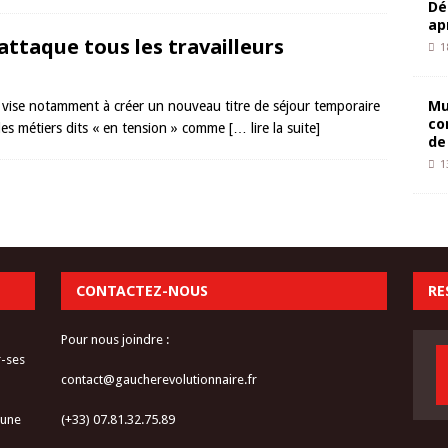
Dé
ap
 attaque tous les travailleurs
1
Mu
 vise notamment à créer un nouveau titre de séjour temporaire
co
 les métiers dits « en tension » comme
[… lire la suite]
de
1
CONTACTEZ-NOUS
RE
Pour nous joindre :
r-ses
contact@gaucherevolutionnaire.fr
 une
(+33) 07.81.32.75.89