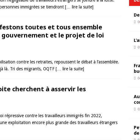
négligeable de travailleurs étrangers se joindre à la lutte.
 personnes immigrées se tiendront
[… lire la suite]
De
0
ifestons toutes et tous ensemble
u gouvernement et le projet de loi
L’
0
isation contre les retraites, repoussent le débat à l’assemblée.
Fr
éjà là. Tri des migrants, OQTF
[… lire la suite]
bu
0
oite cherchent à asservir les
Au
co
0
oi répressive contre les travailleurs immigrés fin 2022,
e exploitation encore plus grande des travailleurs étrangers
Pe
de