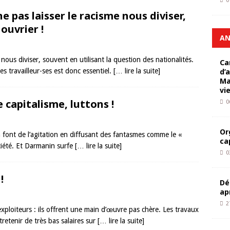
0
e pas laisser le racisme nous diviser,
ouvrier !
AN
nous diviser, souvent en utilisant la question des nationalités.
Ca
 travailleur-ses est donc essentiel.
[… lire la suite]
d’
Ma
vi
 capitalisme, luttons !
0
Or
 font de l’agitation en diffusant des fantasmes comme le «
ca
ciété. Et Darmanin surfe
[… lire la suite]
0
!
Dé
ap
2
’exploiteurs : ils offrent une main d’œuvre pas chère. Les travaux
retenir de très bas salaires sur
[… lire la suite]