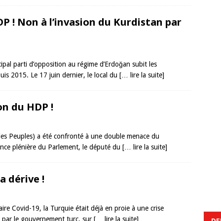
P ! Non à l’invasion du Kurdistan par
pal parti d’opposition au régime d’Erdoğan subit les
uis 2015. Le 17 juin dernier, le local du
[… lire la suite]
ion du HDP !
es Peuples) a été confronté à une double menace du
nce plénière du Parlement, le député du
[… lire la suite]
a dérive !
re Covid-19, la Turquie était déjà en proie à une crise
par le gouvernement turc, sur
[… lire la suite]
DE