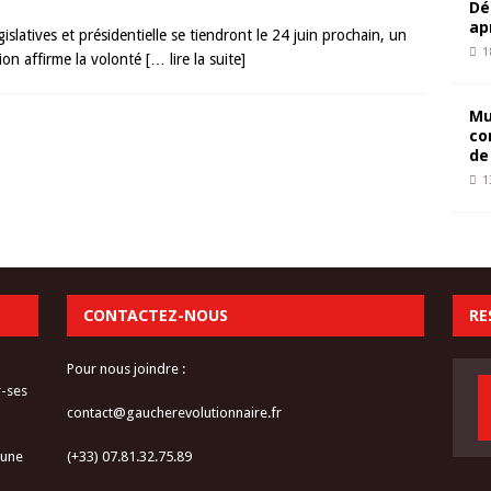
Dé
ap
islatives et présidentielle se tiendront le 24 juin prochain, un
1
ion affirme la volonté
[… lire la suite]
Mu
co
de
1
CONTACTEZ-NOUS
RE
Pour nous joindre :
r-ses
contact@gaucherevolutionnaire.fr
 une
(+33) 07.81.32.75.89