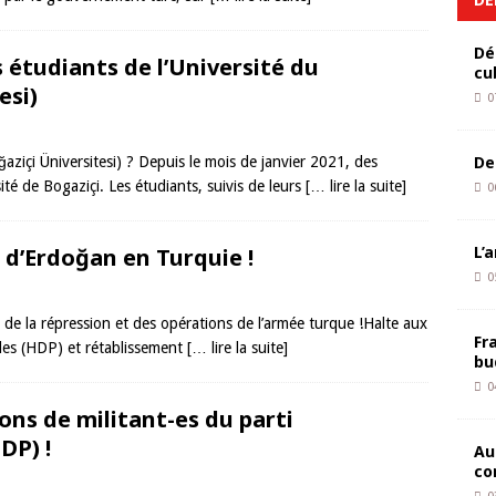
Dé
s étudiants de l’Université du
cu
esi)
0
De
ğaziçi Üniversitesi) ? Depuis le mois de janvier 2021, des
té de Bogaziçi. Les étudiants, suivis de leurs
[… lire la suite]
0
L’
e d’Erdoğan en Turquie !
0
 de la répression et des opérations de l’armée turque !Halte aux
Fr
les (HDP) et rétablissement
[… lire la suite]
bu
0
ons de militant-es du parti
DP) !
Au
co