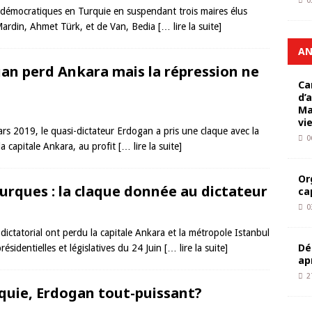
0
 démocratiques en Turquie en suspendant trois maires élus
Mardin, Ahmet Türk, et de Van, Bedia
[… lire la suite]
AN
gan perd Ankara mais la répression ne
Ca
d’
Ma
vi
rs 2019, le quasi-dictateur Erdogan a pris une claque avec la
0
la capitale Ankara, au profit
[… lire la suite]
Or
turques : la claque donnée au dictateur
ca
0
ctatorial ont perdu la capitale Ankara et la métropole Istanbul
Dé
résidentielles et législatives du 24 Juin
[… lire la suite]
ap
2
rquie, Erdogan tout-puissant?