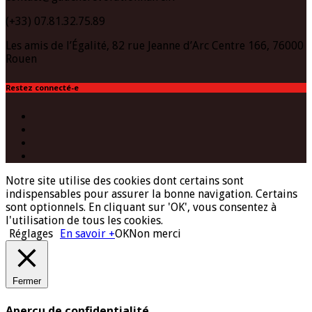
(+33) 07.81.32.75.89
Les amis de l’Égalité, 82 rue Jeanne d’Arc Centre 166, 76000
Rouen
Restez connecté-e
Facebook
Twitter
Instagram
(Paris)
YouTube
Notre site utilise des cookies dont certains sont
indispensables pour assurer la bonne navigation. Certains
sont optionnels. En cliquant sur 'OK', vous consentez à
l'utilisation de tous les cookies.
Réglages
En savoir +
OK
Non merci
Fermer
Aperçu de confidentialité