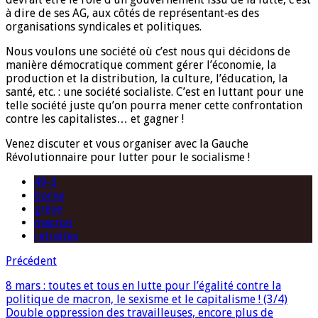
à dire de ses AG, aux côtés de représentant‑es des
organisations syndicales et politiques.
Nous voulons une société où c’est nous qui décidons de
manière démocratique comment gérer l’économie, la
production et la distribution, la culture, l’éducation, la
santé, etc. : une société socialiste. C’est en luttant pour une
telle société juste qu’on pourra mener cette confrontation
contre les capitalistes… et gagner !
Venez discuter et vous organiser avec la Gauche
Révolutionnaire pour lutter pour le socialisme !
49-3
borne
grève
macron
retraites
Précédent
8 mars : toutes et tous en lutte pour l’égalité contre la
politique de macron, le sexisme et le capitalisme ! (3/4)
Double oppression des travailleuses, encore plus de