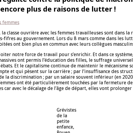
encore plus de raisons de lutter !
es femmes
nt, la classe ouvrière avec les femmes travailleuses sont dans 
sous-fifres au gouvernement. Lors du 8 mars comme dans les lut
oitées ont bien plus en commun avec leurs collègues masculins
loiter notre force de travail pour s’enrichir. Et dans ce systèm
massives ont permis l’éducation des filles, le suffrage universel
débats. Et le capitalisme continue de maintenir le mécanisme so
te et qui pèsent sur la carrière ; par l’insuffisance des struct
de la discrimination ; par un salaire souvent inférieur (en 20
emmes ont été particulièrement touchées par la fermeture de se
tes car avec le décalage de l’âge de départ, elles vont prolonge
Grévistes
de la
petite
enfance,
Rouen