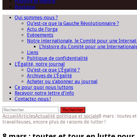
Histoire et théorie
Boutique
Qui sommes-nous ?
Qu’est-ce que la Gauche Révolutionnaire ?
Actu de l’orga
Evènements
Notre internationale, le Comité pour une Interna
L’histoire du Comité pour une International
Liens
Politique de confidentialité
L’Égalité, notre journal
Qu’est-ce que L’Égalité ?
Archives de L’Égalité
Acheter ou s’abonner au journal
Ce pour quoi nous luttons
Recevoir notre lettre d’info
Contactez-nous !
Rechercher :
Accueil
Articles
Actualité politique et sociale
8 mars : toutes e
travailleuses, encore plus de raisons de lutter !
8 mars : toutes et tous en lutte pour 