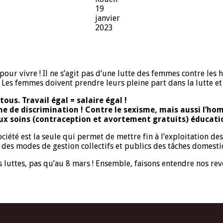
19
janvier
2023
our vivre ! Il ne s’agit pas d’une lutte des femmes contre les ho
 Les femmes doivent prendre leurs pleine part dans la lutte et 
ous. Travail égal = salaire égal !
e de discrimination ! Contre le sexisme, mais aussi l’ho
s aux soins (contraception et avortement gratuits) éducati
ociété est la seule qui permet de mettre fin à l’exploitation d
es modes de gestion collectifs et publics des tâches domestiq
es luttes, pas qu’au 8 mars ! Ensemble, faisons entendre nos re