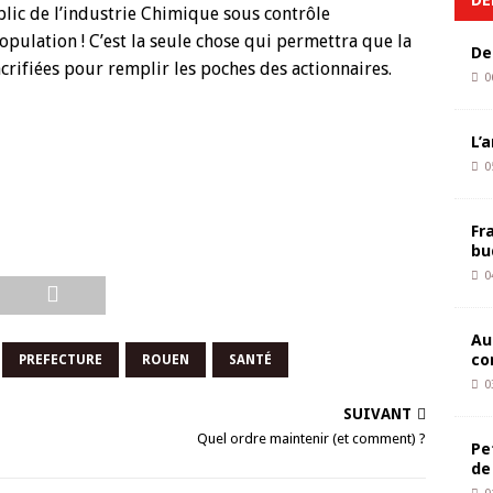
lic de l’industrie Chimique sous contrôle
opulation ! C’est la seule chose qui permettra que la
De
acrifiées pour remplir les poches des actionnaires.
0
L’
0
Fr
bu
0
Au
co
PREFECTURE
ROUEN
SANTÉ
0
SUIVANT
Quel ordre maintenir (et comment) ?
Pe
de