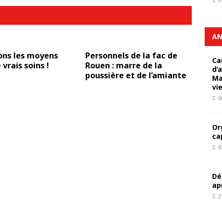
0
AN
ons les moyens
Personnels de la fac de
Ca
 vrais soins !
Rouen : marre de la
d’
poussière et de l’amiante
Ma
vi
0
Or
ca
0
Dé
ap
2