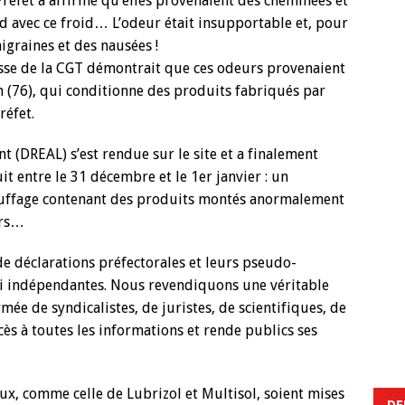
réfet a affirmé qu’elles provenaient des cheminées et
d avec ce froid… L’odeur était insupportable et, pour
igraines et des nausées !
sse de la CGT démontrait que ces odeurs provenaient
en (76), qui conditionne des produits fabriqués par
réfet.
t (DREAL) s’est rendue sur le site et a finalement
t entre le 31 décembre et le 1er janvier : un
uffage contenant des produits montés anormalement
urs…
de déclarations préfectorales et leurs pseudo-
ni indépendantes. Nous revendiquons une véritable
e de syndicalistes, de juristes, de scientifiques, de
ccès à toutes les informations et rende publics ses
ux, comme celle de Lubrizol et Multisol, soient mises
DE