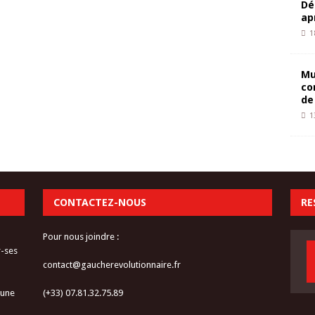
Dé
ap
1
Mu
co
de
1
CONTACTEZ-NOUS
RE
Pour nous joindre :
r-ses
contact@gaucherevolutionnaire.fr
 une
(+33) 07.81.32.75.89