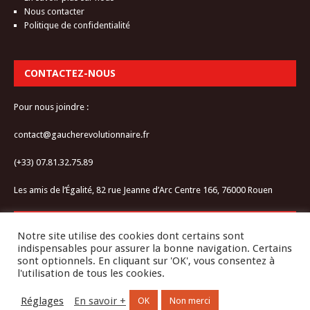
Nous contacter
Politique de confidentialité
CONTACTEZ-NOUS
Pour nous joindre :
contact@gaucherevolutionnaire.fr
(+33) 07.81.32.75.89
Les amis de l’Égalité, 82 rue Jeanne d’Arc Centre 166, 76000 Rouen
RESTEZ CONNECTÉ-E
Notre site utilise des cookies dont certains sont
indispensables pour assurer la bonne navigation. Certains
sont optionnels. En cliquant sur 'OK', vous consentez à
l'utilisation de tous les cookies.
Réglages
En savoir +
OK
Non merci