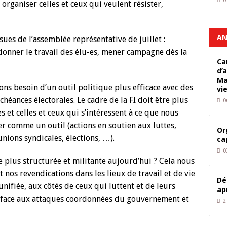
0
organiser celles et ceux qui veulent résister,
AN
ssues de l’assemblée représentative de juillet :
rdonner le travail des élu-es, mener campagne dès la
Ca
d’
Ma
ons besoin d’un outil politique plus efficace avec des
vi
chéances électorales. Le cadre de la FI doit être plus
0
 et celles et ceux qui s’intéressent à ce que nous
ier comme un outil (actions en soutien aux luttes,
Or
unions syndicales, élections, …).
ca
0
e plus structurée et militante aujourd’hui ? Cela nous
 nos revendications dans les lieux de travail et de vie
Dé
ifiée, aux côtés de ceux qui luttent et de leurs
ap
s, face aux attaques coordonnées du gouvernement et
2