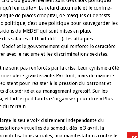
s choix du gouvernement sont des choix politiques
 qu’il en coûte ». Le retard accumulé et le confine-
manque de places d’hôpital, de masques et de tests
x politique, c’est une politique pour sauvegarder les
positions du MEDEF qui sont mises en place
des salaires et flexibilité…). Les attaques
Medef et le gouvernement qui renforce le caractère
er avec le racisme et les discriminations sexistes.
e sont pas renforcés par la crise. Leur cynisme a été
 une colère grandissante. Par-tout, mais de manière
 existent pour résister à la pression du patronat et
ts d’austérité et au management agressif. Sur les
, et l’idée qu’il faudra s’organiser pour dire « Plus
e du terrain.
 large la seule voix clairement indépendante du
tations virtuelles du samedi, dès le 3 avril, la
x mobilisations sociales, aux manifestations contre le
DE