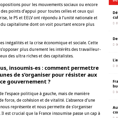
 propositions pour les mouvements sociaux ou encore
t des points d’appui pour toutes celles et ceux qui
Dé
cu
rise, le PS et EELV ont répondu à l’unité nationale et
0
du capitalisme dont on voit pourtant encore plus
De
es inégalités et la crise économique et sociale. Cette
0
t s’opposer plus durement les intérêts des travailleur-
eux des ultra riches et des capitalistes.
L’
ous, insoumis-es : comment permettre
0
eunes de s’organiser pour résister aux
e ce gouvernement ?
Fr
bu
0
de l’espace politique à gauche, mais de manière
orce, de cohésion et de vitalité. L’absence d’une
i nous représente et nous permette de s’organiser
Au
co
 Il est crucial que la France insoumise passe un cap à