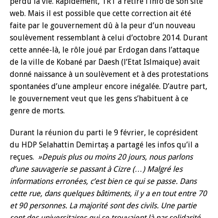
perdu la vie. Rapidement, TRT a retiré l’info de son site
web. Mais il est possible que cette correction ait été
faite par le gouvernement dû à la peur d’un nouveau
soulèvement ressemblant à celui d’octobre 2014. Durant
cette année-là, le rôle joué par Erdogan dans l’attaque
de la ville de Kobané par Daesh (l’Etat Islmaique) avait
donné naissance à un soulèvement et à des protestations
spontanées d’une ampleur encore inégalée. D’autre part,
le gouvernement veut que les gens s’habituent à ce
genre de morts.
Durant la réunion du parti le 9 février, le coprésident
du HDP Selahattin Demirtaş a partagé les infos qu’il a
reçues.
»Depuis plus ou moins 20 jours, nous parlons
d’une sauvagerie se passant à Cizre (…) Malgré les
informations erronées, c’est bien ce qui se passe. Dans
cette rue, dans quelques bâtiments, il y a en tout entre 70
et 90 personnes. La majorité sont des civils. Une partie
sont des universitaires qui se trouvaient là par solidarité,