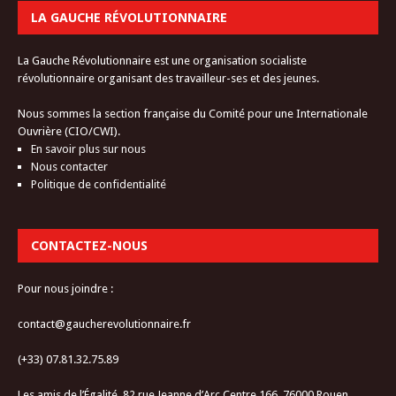
LA GAUCHE RÉVOLUTIONNAIRE
La Gauche Révolutionnaire est une organisation socialiste
révolutionnaire organisant des travailleur-ses et des jeunes.
Nous sommes la section française du Comité pour une Internationale
Ouvrière (CIO/CWI).
En savoir plus sur nous
Nous contacter
Politique de confidentialité
CONTACTEZ-NOUS
Pour nous joindre :
contact@gaucherevolutionnaire.fr
(+33) 07.81.32.75.89
Les amis de l’Égalité, 82 rue Jeanne d’Arc Centre 166, 76000 Rouen