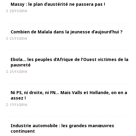
Massy : le plan d’austérité ne passera pas !
25/11/2014
Combien de Malala dans la jeunesse d’aujourd’hui ?
21/11/2014
Ebola… les peuples d’Afrique de l’Ouest victimes de la
pauvreté
21/11/2014
Ni PS, ni droite, ni FN… Mais Valls et Hollande, on en a
assez !
17/11/2014
Industrie automobile : les grandes manœuvres
continuent