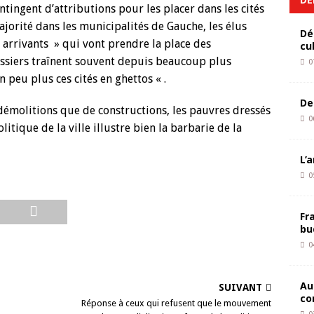
ntingent d’attributions pour les placer dans les cités
ajorité dans les municipalités de Gauche, les élus
Dé
 arrivants » qui vont prendre la place des
cu
ssiers traînent souvent depuis beaucoup plus
0
 peu plus ces cités en ghettos « .
De
émolitions que de constructions, les pauvres dressés
0
litique de la ville illustre bien la barbarie de la
L’
0
Fr
bu
0
Au
SUIVANT
co
Réponse à ceux qui refusent que le mouvement