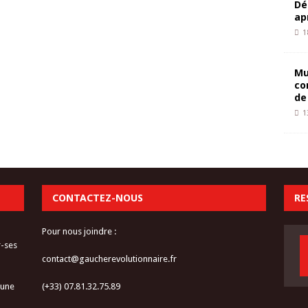
Dé
ap
1
Mu
co
de
1
CONTACTEZ-NOUS
RE
Pour nous joindre :
r-ses
contact@gaucherevolutionnaire.fr
 une
(+33) 07.81.32.75.89