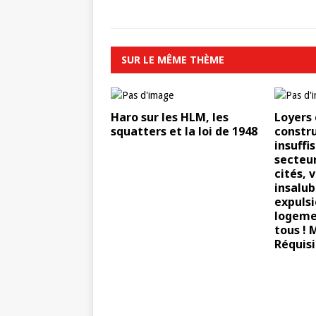
SUR LE MÊME THÈME
Haro sur les HLM, les
Loyers 
squatters et la loi de 1948
constr
insuffi
secteur
cités, 
insalub
expulsi
logeme
tous ! 
Réquisi