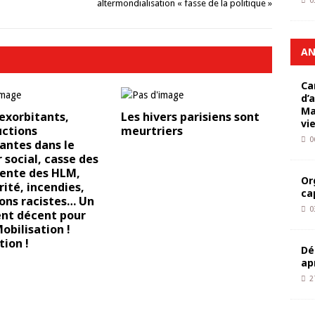
0
altermondialisation « fasse de la politique »
AN
Ca
d’
Ma
exorbitants,
Les hivers parisiens sont
vi
uctions
meurtriers
0
santes dans le
 social, casse des
vente des HLM,
Or
rité, incendies,
ca
ons racistes… Un
0
nt décent pour
Mobilisation !
tion !
Dé
ap
2