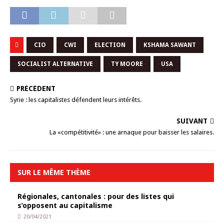
CIO
CWI
ELECTION
KSHAMA SAWANT
SOCIALIST ALTERNATIVE
TY MOORE
USA
PRÉCÉDENT
Syrie : les capitalistes défendent leurs intérêts.
SUIVANT
La «compétitivité» : une arnaque pour baisser les salaires.
SUR LE MÊME THÈME
Régionales, cantonales : pour des listes qui
s’opposent au capitalisme
20/04/2021