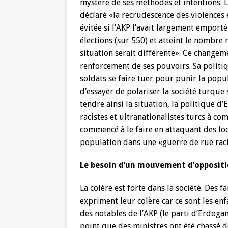
mystère de ses méthodes et intentions. 
déclaré «la recrudescence des violences e
évitée si l’AKP l’avait largement emporté
élections (sur 550) et atteint le nombre
situation serait différente». Ce changem
renforcement de ses pouvoirs. Sa polit
soldats se faire tuer pour punir la popu
d’essayer de polariser la société turque
tendre ainsi la situation, la politique 
racistes et ultranationalistes turcs à c
commencé à le faire en attaquant des loc
population dans une «guerre de rue raci
Le besoin d’un mouvement d’opposit
La colère est forte dans la société. Des 
expriment leur colère car ce sont les en
des notables de l’AKP (le parti d’Erdogan
point que des ministres ont été chassé d