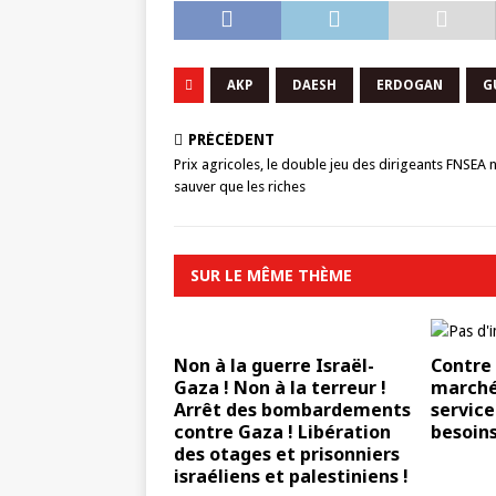
AKP
DAESH
ERDOGAN
G
PRÉCÉDENT
Prix agricoles, le double jeu des dirigeants FNSEA 
sauver que les riches
SUR LE MÊME THÈME
Non à la guerre Israël-
Contre 
Gaza ! Non à la terreur !
marchés
Arrêt des bombardements
service
contre Gaza ! Libération
besoins
des otages et prisonniers
israéliens et palestiniens !