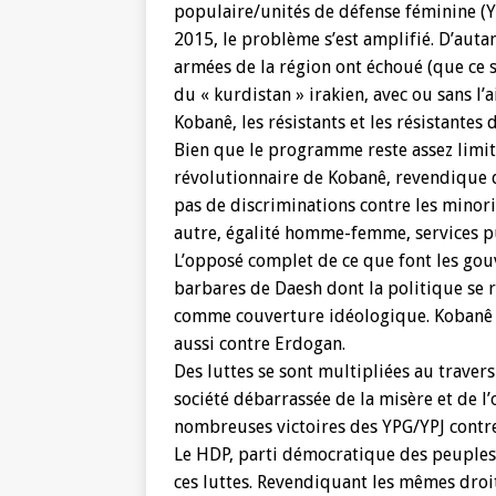
populaire/unités de défense féminine (YP
2015, le problème s’est amplifié. D’autan
armées de la région ont échoué (que ce s
du « kurdistan » irakien, avec ou sans l’
Kobanê, les résistants et les résistantes
Bien que le programme reste assez limité,
révolutionnaire de Kobanê, revendique d
pas de discriminations contre les minori
autre, égalité homme-femme, services p
L’opposé complet de ce que font les gou
barbares de Daesh dont la politique se ré
comme couverture idéologique. Kobanê 
aussi contre Erdogan.
Des luttes se sont multipliées au traver
société débarrassée de la misère et de l
nombreuses victoires des YPG/YPJ contr
Le HDP, parti démocratique des peuples,
ces luttes. Revendiquant les mêmes droit