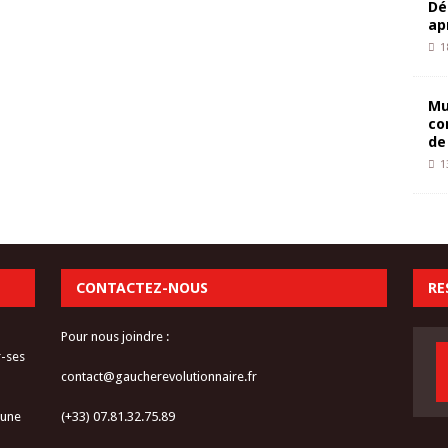
Dé
ap
1
Mu
co
de
1
CONTACTEZ-NOUS
RE
Pour nous joindre :
r-ses
contact@gaucherevolutionnaire.fr
 une
(+33) 07.81.32.75.89