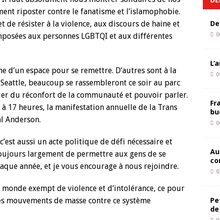
ment riposter contre le fanatisme et l’islamophobie.
De
 de résister à la violence, aux discours de haine et
posées aux personnes LGBTQI et aux différentes
0
L’
e d’un espace pour se remettre. D’autres sont à la
0
 Seattle, beaucoup se rassembleront ce soir au parc
ier du réconfort de la communauté et pouvoir parler.
Fr
, à 17 heures, la manifestation annuelle de la Trans
bu
l Anderson.
0
c’est aussi un acte politique de défi nécessaire et
Au
toujours largement de permettre aux gens de se
co
 chaque année, et je vous encourage à nous rejoindre.
0
 monde exempt de violence et d’intolérance, ce pour
Pe
des mouvements de masse contre ce système
de