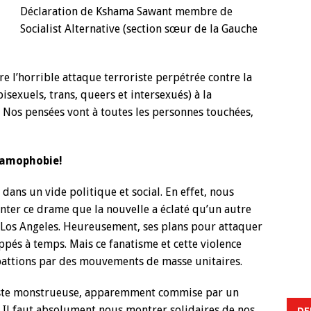
Déclaration de Kshama Sawant membre de
Socialist Alternative (section sœur de la Gauche
 l’horrible attaque terroriste perpétrée contre la
exuels, trans, queers et intersexués) à la
. Nos pensées vont à toutes les personnes touchées,
slamophobie!
 dans un vide politique et social. En effet, nous
ter ce drame que la nouvelle a éclaté qu’un autre
 Los Angeles. Heureusement, ses plans pour attaquer
oppés à temps. Mais ce fanatisme et cette violence
attions par des mouvements de masse unitaires.
iste monstrueuse, apparemment commise par un
 Il faut absolument nous montrer solidaires de nos
DE