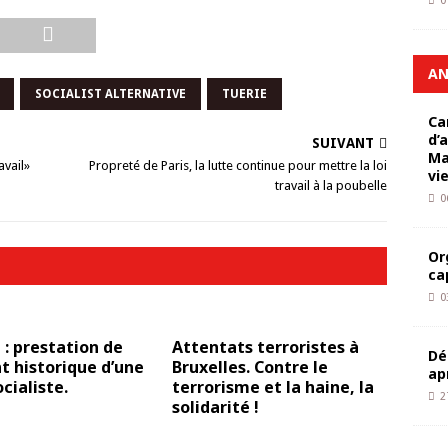
0
AN
SOCIALIST ALTERNATIVE
TUERIE
Ca
d’
SUIVANT
Ma
avail»
Propreté de Paris, la lutte continue pour mettre la loi
vi
travail à la poubelle
0
Or
ca
0
 : prestation de
Attentats terroristes à
Dé
 historique d’une
Bruxelles. Contre le
ap
ocialiste.
terrorisme et la haine, la
2
solidarité !