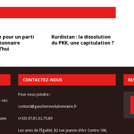
e pour un parti
Kurdistan : la dissolution
ionnaire
du PKK, une capitulation ?
’hui
CONTACTEZ-NOUS
RE
Pour nous joindre :
r-ses
contact@gaucherevolutionnaire.fr
 une
(+33) 07.81.32.75.89
Les amis de l’Égalité, 82 rue Jeanne d’Arc Centre 166,