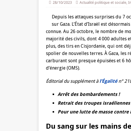
28/10/2023
Actualité politique et sociale
,
I
Depuis les attaques surprises du 7 oc
sur Gaza. L’État d’Israël est désormai
connue. Au 26 octobre, le nombre de mort
majorité des civils, dont 4 000 adultes e
plus, des tirs en Cisjordanie, qui ont dé
spolier de nouvelles terres. À Gaza, les
carburant sont presque épuisées et 6 hô
d’énergie (OMS).
Éditorial du supplément à
l’Égalité
n° 21
Arrêt des bombardements !
Retrait des troupes israéliennes 
Pour une lutte de masse contre l
Du sang sur les mains de