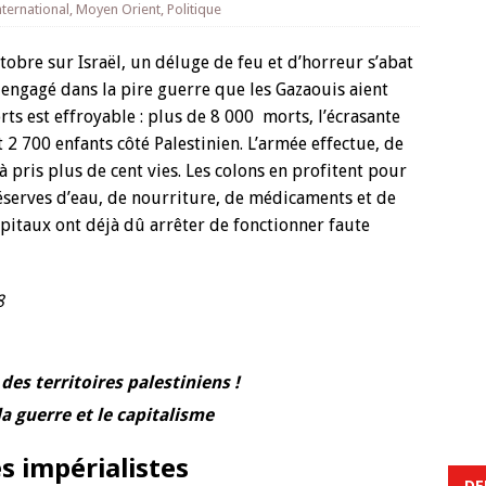
nternational
,
Moyen Orient
,
Politique
tobre sur Israël, un déluge de feu et d’horreur s’abat
s engagé dans la pire guerre que les Gazaouis aient
s est effroyable : plus de 8 000 morts, l’écrasante
t 2 700 enfants côté Palestinien. L’armée effectue, de
jà pris plus de cent vies. Les colons en profitent pour
 réserves d’eau, de nourriture, de médicaments et de
pitaux ont déjà dû arrêter de fonctionner faute
8
des territoires palestiniens !
a guerre et le capitalisme
s impérialistes
DE