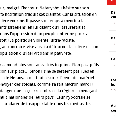
jour, malgré l’horreur. Netanyahou hésite sur son
Dé
 hésitation traduit ses craintes. Car la situation en
cu
olère énorme. Il passe son temps à mentir à la
0
 israéliens, en lui disant qu’il assurerait sa «
 dans l’oppression d’un peuple entier ne pourra
De
oit ! Sa politique violente, ultra-raciste,
0
 au contraire, vise aussi à détourner la colère de son
pulation d’Israël vit dans la pauvreté.
L’
s mondiales sont aussi très inquiets. Non pas qu’ils
0
ion sur place… Sinon ils ne se seraient pas rués en
es de Netanyahou et lui assurer l’envoi de matériel
Fr
envoyer des soldats, comme l’a fait Macron mardi !
bu
 le danger que la guerre embrase la région… menaçant
0
multinationales de leurs pays ! Leur hypocrisie se
e unilatérale insupportable dans les médias des
Au
co