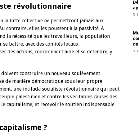
Dé
iste révolutionnaire
ap
1
on la lutte collective ne permettront jamais aux
 contraire, elles les poussent à la passivité. À
Mu
nd la nécessité que les travailleurs, la population
co
 se battre, avec des comités locaux,
de
r des actions, coordonner l’aide et se défendre, y
1
ens doivent construire un nouveau soulèvement
isé de manière démocratique sous leur propre
ement, une intifada socialiste révolutionnaire qui peut
peuple palestinien et contre les véritables causes des
le capitalisme, et recevoir le soutien indispensable
 capitalisme ?