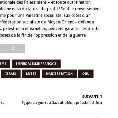
nationale des Palestiniens – et toute autre nation
lisme et sa dictature du profit ! Seul le renversement
me pour une Palestine socialiste, aux côtés d’un
confédération socialiste du Moyen-Orient – défendu
, palestinien et israélien, peuvent garantir les droits
ases de la fin de l’oppression et de la guerre.
ISME
IMPÉRIALISME FRANÇAIS
ISRAËL
LUTTE
MANIFESTATION
ONU
SUIVANT
à sa
Égypte : la guerre à Gaza affaiblit le président al-Sissi