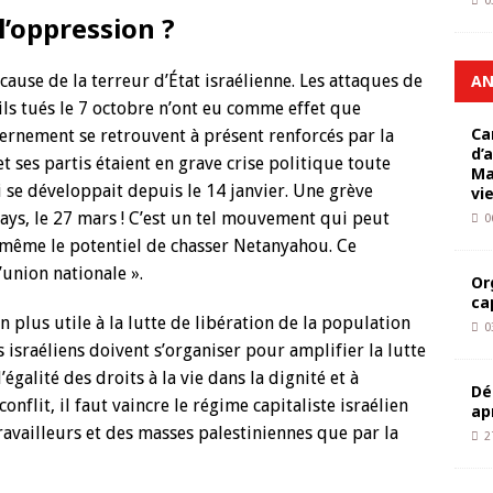
0
l’oppression ?
 cause de la terreur d’État israélienne. Les attaques de
AN
ils tués le 7 octobre n’ont eu comme effet que
Ca
ernement se retrouvent à présent renforcés par la
d’
et ses partis étaient en grave crise politique toute
Ma
ui se développait depuis le 14 janvier. Une grève
vi
ays, le 27 mars ! C’est un tel mouvement qui peut
0
 même le potentiel de chasser Netanyahou. Ce
union nationale ».
Or
ca
en plus utile à la lutte de libération de la population
0
s israéliens doivent s’organiser pour amplifier la lutte
’égalité des droits à la vie dans la dignité et à
Dé
nflit, il faut vaincre le régime capitaliste israélien
ap
travailleurs et des masses palestiniennes que par la
2