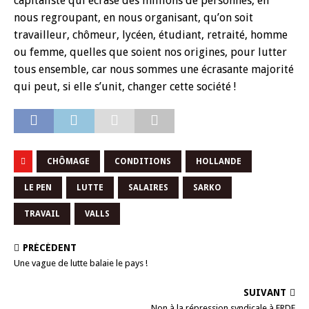
capitaliste qui écrase des millions de personnes, en
nous regroupant, en nous organisant, qu’on soit
travailleur, chômeur, lycéen, étudiant, retraité, homme
ou femme, quelles que soient nos origines, pour lutter
tous ensemble, car nous sommes une écrasante majorité
qui peut, si elle s’unit, changer cette société !
CHÔMAGE
CONDITIONS
HOLLANDE
LE PEN
LUTTE
SALAIRES
SARKO
TRAVAIL
VALLS
PRÉCÉDENT
Une vague de lutte balaie le pays !
SUIVANT
Non à la répression syndicale à ERDF