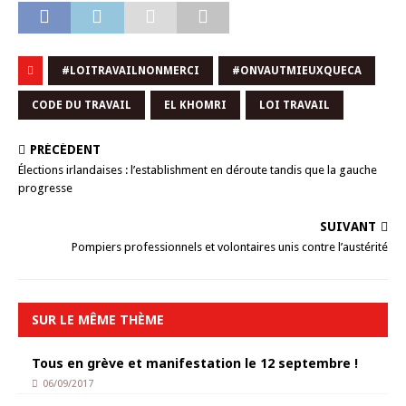
#LOITRAVAILNONMERCI
#ONVAUTMIEUXQUECA
CODE DU TRAVAIL
EL KHOMRI
LOI TRAVAIL
PRÉCÉDENT
Élections irlandaises : l’establishment en déroute tandis que la gauche
progresse
SUIVANT
Pompiers professionnels et volontaires unis contre l’austérité
SUR LE MÊME THÈME
Tous en grève et manifestation le 12 septembre !
06/09/2017