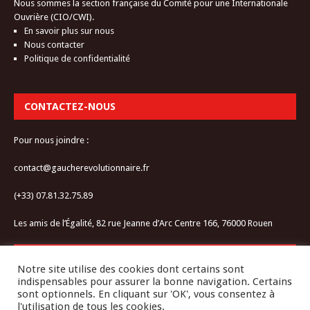
Nous sommes la section française du Comité pour une Internationale
Ouvrière (CIO/CWI).
En savoir plus sur nous
Nous contacter
Politique de confidentialité
CONTACTEZ-NOUS
Pour nous joindre :
contact@gaucherevolutionnaire.fr
(+33) 07.81.32.75.89
Les amis de l’Égalité, 82 rue Jeanne d’Arc Centre 166, 76000 Rouen
RESTEZ CONNECTÉ-E
Notre site utilise des cookies dont certains sont
indispensables pour assurer la bonne navigation. Certains
sont optionnels. En cliquant sur 'OK', vous consentez à
l'utilisation de tous les cookies.