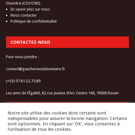
Ouvrière (CIO/CWI).
En savoir plus sur nous
Nous contacter
Politique de confidentialité
CONTACTEZ-NOUS
Pour nous joindre :
contact@gaucherevolutionnaire.fr
(+33) 07.81.32.75.89
Les amis de l’Égalité, 82 rue Jeanne d’Arc Centre 166, 76000 Rouen
RESTEZ CONNECTÉ-E
Notre site utilise des cookies dont certains sont
indispensables pour assurer la bonne navigation. Certains
sont optionnels. En cliquant sur 'OK', vous consentez à
l'utilisation de tous les cookies.