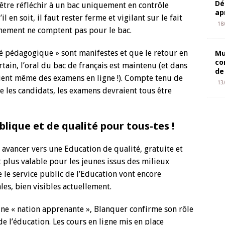
Dé
t être réfléchir à un bac uniquement en contrôle
ap
 en soit, il faut rester ferme et vigilant sur le fait
18
inement ne comptent pas pour le bac.
ité pédagogique » sont manifestes et que le retour en
Mu
co
tain, l’oral du bac de français est maintenu (et dans
de
oient même des examens en ligne !). Compte tenu de
13
re les candidats, les examens devraient tous être
ique et de qualité pour tous-tes !
r avancer vers une Education de qualité, gratuite et
nt plus valable pour les jeunes issus des milieux
e le service public de l’Education vont encore
ales, bien visibles actuellement.
ne « nation apprenante », Blanquer confirme son rôle
 de l’éducation. Les cours en ligne mis en place