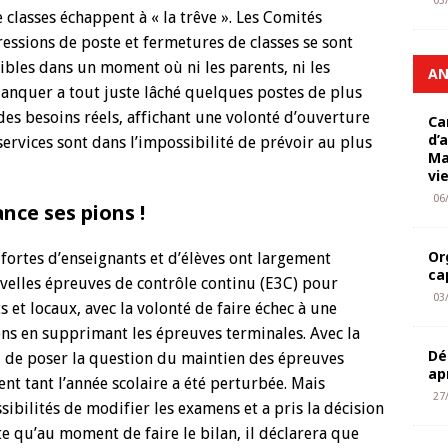
03
classes échappent à « la trêve ». Les Comités
essions de poste et fermetures de classes se sont
ibles dans un moment où ni les parents, ni les
AN
lanquer a tout juste lâché quelques postes de plus
es besoins réels, affichant une volonté d’ouverture
Ca
d’
ervices sont dans l’impossibilité de prévoir au plus
Ma
vi
06
nce ses pions !
Or
 fortes d’enseignants et d’élèves ont largement
ca
velles épreuves de contrôle continu (E3C) pour
03
 et locaux, avec la volonté de faire échec à une
ons en supprimant les épreuves terminales. Avec la
Dé
al de poser la question du maintien des épreuves
ap
t tant l’année scolaire a été perturbée. Mais
27
sibilités de modifier les examens et a pris la décision
te qu’au moment de faire le bilan, il déclarera que