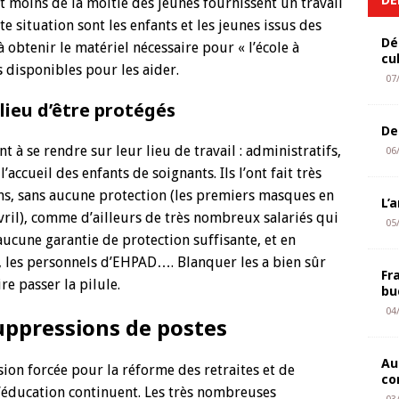
t moins de la moitié des jeunes fournissent un travail
te situation sont les enfants et les jeunes issus des
Dé
 obtenir le matériel nécessaire pour « l’école à
cu
s disponibles pour les aider.
07
lieu d’être protégés
De
t à se rendre sur leur lieu de travail : administratifs,
06
accueil des enfants de soignants. Ils l’ont fait très
ins, sans aucune protection (les premiers masques en
L’
vril), comme d’ailleurs de très nombreux salariés qui
05
 aucune garantie de protection suffisante, et en
es, les personnels d’EHPAD…. Blanquer les a bien sûr
Fr
e passer la pilule.
bu
04
uppressions de postes
Au
on forcée pour la réforme des retraites et de
co
l’éducation continuent. Les très nombreuses