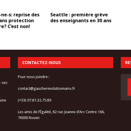
ne-s: reprise des
Seattle : première grève
ans protection
des enseignants en 30 ans
re? C’est non!
CONTACTEZ-NOUS
RE
Pour nous joindre :
r-ses
contact@gaucherevolutionnaire.fr
 une
(+33) 07.81.32.75.89
Les amis de l’Égalité, 82 rue Jeanne d’Arc Centre 166,
76000 Rouen