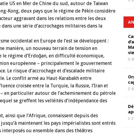
0
matie US en Mer de Chine du sud, autour de Taïwan
ong-Kong, deux pays que le régime de Pékin considère
cteur aggravant dans les relations entre les deux
AN
e dans une série d’accrochages militaires dans la
Ca
lisme occidental en Europe de l’est se développent :
d’
Ma
ême manière, un nouveau terrain de tension en
vi
e le régime d’Erdoğan, en difficulté économique,
0
l’Union européenne – principalement le gouvernement
ce. Le risque d’accrochage et d’escalade militaire
Or
ble. Le conflit armé au Haut-Karabakh entre
ca
fluence croisée entre la Turquie, la Russie, l’Iran et
0
n – en particulier autour de l’acheminement du pétrole
equel se greffent les velléités d’indépendance des
Dé
ap
t, ainsi que l’Afrique, connaissent depuis des
2
 jusqu’à maintenant les pays impérialistes sont entrés
s interposés ou ensemble dans des théâtres