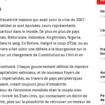
é
De
0
’austérité massive qui avait suivi la crise de 2007-
listes se sont épuisées. Leurs représentants
L’
 partout dans le monde. De plus en plus de pays
0
an, Biélorussie, Indonésie, Kirghizstan, Nigeria,
ans le sang. En Bolivie, malgré le coup d’État, ou au
rière a fait subir une défaite à la bourgeoisie sur le
Fr
bu
pour un changement de Constitution au Chili et en
0
s’accentuent. Chaque gouvernement défend de manière
Au
capitalistes nationaux, et de nouveaux foyers de
co
s impérialistes, au travers de pays périphériques
0
ssent, créant toujours plus d’instabilité.
teur de l’économie mondiale était le couple sino-
Pe
livrent les États-Unis, qui connaissent un déclin de
de
ulté, pèse sur la possibilité de retrouver un moteur de