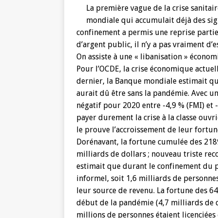
La première vague de la crise sanitai
mondiale qui accumulait déjà des sign
confinement a permis une reprise partiel
d’argent public, il n’y a pas vraiment d
On assiste à une « libanisation » économ
Pour l’OCDE, la crise économique actuelle
dernier, la Banque mondiale estimait que
aurait dû être sans la pandémie. Avec u
négatif pour 2020 entre -4,9 % (FMI) et -
payer durement la crise à la classe ouvr
le prouve l’accroissement de leur fortun
Dorénavant, la fortune cumulée des 2189
milliards de dollars ; nouveau triste reco
estimait que durant le confinement du p
informel, soit 1,6 milliards de personn
leur source de revenu. La fortune des 643
début de la pandémie (4,7 milliards de 
millions de personnes étaient licenciées 