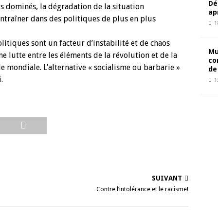
Dé
ys dominés, la dégradation de la situation
ap
ntraîner dans des politiques de plus en plus
1
olitiques sont un facteur d’instabilité et de chaos
Mu
ne lutte entre les éléments de la révolution et de la
co
le mondiale. L’alternative « socialisme ou barbarie »
de
.
1
SUIVANT
Contre l’intolérance et le racisme!