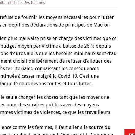
uttes et droits des femmes
refuse de fournir les moyens nécessaires pour lutter
s en dépit des déclarations de principes de Macron.
bien plus mauvaise prise en charge des victimes que ce
 Le budget moyen par victime a baissé de 26 % depuis
ons d’euros alors que les besoins minimaux sont d’au
ement choisit délibérément de refuser d’allouer des
tés territoriales, connaissant les conséquences
ontinuée à casser malgré la Covid 19. C’est une
 laquelle nous devons toutes et tous lutter.
 elle seule changer les choses tant que les moyens ne
tter pour des services publics avec des moyens
mmes victimes de violences, ce que les travailleurs
iolence contre les femmes, il faut aller à la source du
avec laquelle il se maintient. Que ce soit la Commune
DE