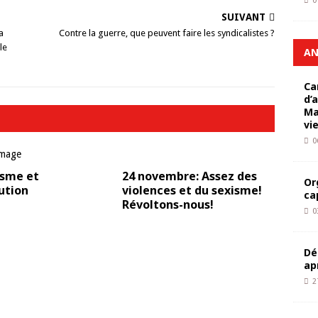
0
SUIVANT
a
Contre la guerre, que peuvent faire les syndicalistes ?
le
AN
Ca
d’
Ma
vi
0
sme et
24 novembre: Assez des
Or
ution
violences et du sexisme!
ca
Révoltons-nous!
0
Dé
ap
2