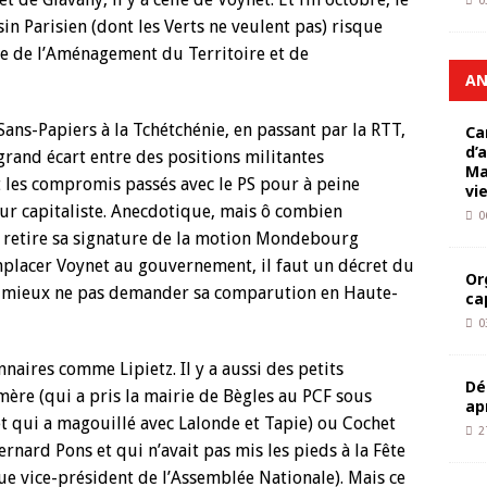
0
in Parisien (dont les Verts ne veulent pas) risque
re de l’Aménagement du Territoire et de
AN
ans-Papiers à la Tchétchénie, en passant par la RTT,
Ca
d’
rand écart entre des positions militantes
Ma
t les compromis passés avec le PS pour à peine
vi
ur capitaliste. Anecdotique, mais ô combien
0
i retire sa signature de la motion Mondebourg
mplacer Voynet au gouvernement, il faut un décret du
Or
ut mieux ne pas demander sa comparution en Haute-
ca
0
nnaires comme Lipietz. Il y a aussi des petits
Dé
e (qui a pris la mairie de Bègles au PCF sous
ap
e et qui a magouillé avec Lalonde et Tapie) ou Cochet
2
nard Pons et qui n’avait pas mis les pieds à la Fête
que vice-président de l’Assemblée Nationale). Mais ce