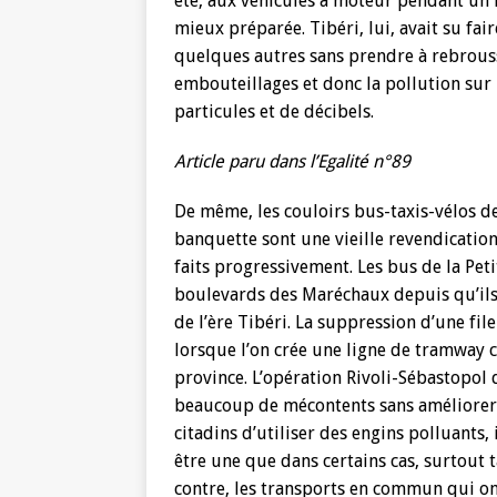
été, aux véhicules à moteur pendant un mo
mieux préparée. Tibéri, lui, avait su fai
quelques autres sans prendre à rebrouss
embouteillages et donc la pollution sur 
particules et de décibels.
Article paru dans l’Egalité n°89
De même, les couloirs bus-taxis-vélos d
banquette sont une vieille revendication 
faits progressivement. Les bus de la Pet
boulevards des Maréchaux depuis qu’ils o
de l’ère Tibéri. La suppression d’une fil
lorsque l’on crée une ligne de tramway 
province. L’opération Rivoli-Sébastopol 
beaucoup de mécontents sans améliorer l
citadins d’utiliser des engins polluants, 
être une que dans certains cas, surtout 
contre, les transports en commun qui ont