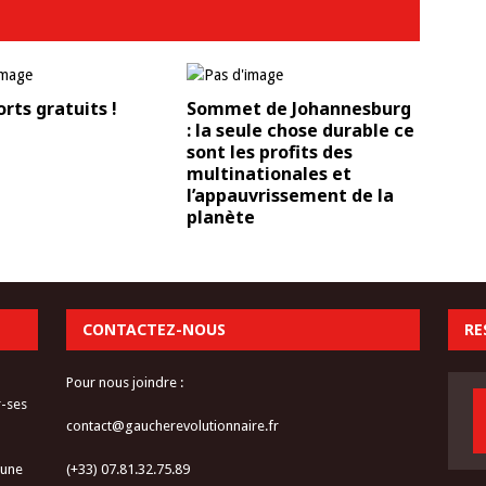
rts gratuits !
Sommet de Johannesburg
: la seule chose durable ce
sont les profits des
multinationales et
l’appauvrissement de la
planète
CONTACTEZ-NOUS
RE
Pour nous joindre :
r-ses
contact@gaucherevolutionnaire.fr
 une
(+33) 07.81.32.75.89