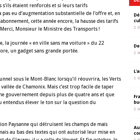
s’ils étaient renforcés et si leurs tarifs
 a pas eu d’augmentation substantielle de l’offre et, en
Dé
cu
d’abonnement, cette année encore, la hausse des tarifs
0
. Merci, Monsieur le Ministre des Transports !
, la journée « en ville sans ma voiture » du 22
De
core, un gadget sans grande portée.
0
L’
unnel sous le Mont-Blanc lorsqu’il réouvrira, les Verts
0
a vallée de Chamonix. Mais c’est trop facile de taper
même gouvernement depuis plus de quatre ans et que
Fr
bu
u entendus élever le ton sur la question du
0
tion Paysanne qui détruisent les champs de maïs
Au
mais au bas des textes qui ont autorisé leur mise en
co
t de Glavany, il y a celle de Voynet. Et fin octobre, le