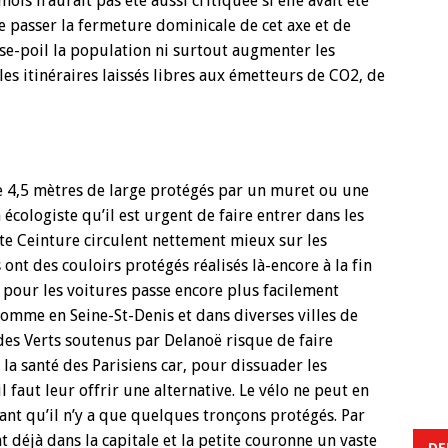
is n’aurait pas été aussi critiquée si elle avait été
re passer la fermeture dominicale de cet axe et de
e-poil la population ni surtout augmenter les
les itinéraires laissés libres aux émetteurs de CO2, de
e 4,5 mètres de large protégés par un muret ou une
écologiste qu’il est urgent de faire entrer dans les
ite Ceinture circulent nettement mieux sur les
nt des couloirs protégés réalisés là-encore à la fin
e pour les voitures passe encore plus facilement
comme en Seine-St-Denis et dans diverses villes de
des Verts soutenus par Delanoë risque de faire
a santé des Parisiens car, pour dissuader les
il faut leur offrir une alternative. Le vélo ne peut en
tant qu’il n’y a que quelques tronçons protégés. Par
 déjà dans la capitale et la petite couronne un vaste
DE