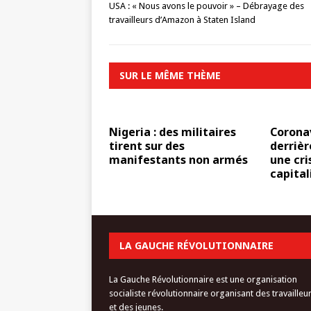
USA : « Nous avons le pouvoir » – Débrayage des
travailleurs d’Amazon à Staten Island
SUR LE MÊME THÈME
Nigeria : des militaires
Coronav
tirent sur des
derrièr
manifestants non armés
une cri
capital
LA GAUCHE RÉVOLUTIONNAIRE
La Gauche Révolutionnaire est une organisation
socialiste révolutionnaire organisant des travailleu
et des jeunes.