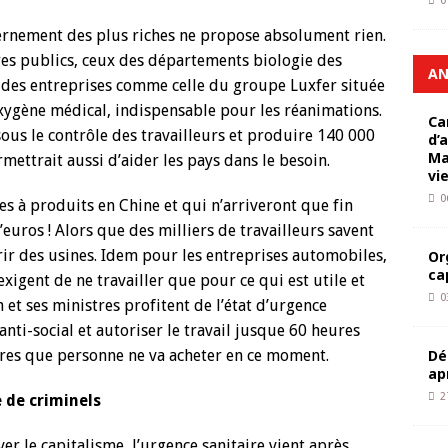
0
ernement des plus riches ne propose absolument rien.
ires publics, ceux des départements biologie des
AN
r des entreprises comme celle du groupe Luxfer située
xygène médical, indispensable pour les réanimations.
Ca
sous le contrôle des travailleurs et produire 140 000
d’
Ma
mettrait aussi d’aider les pays dans le besoin.
vi
0
s à produits en Chine et qui n’arriveront que fin
’euros ! Alors que des milliers de travailleurs savent
rir des usines. Idem pour les entreprises automobiles,
Or
ca
 exigent de ne travailler que pour ce qui est utile et
0
et ses ministres profitent de l’état d’urgence
anti-social et autoriser le travail jusque 60 heures
es que personne ne va acheter en ce moment.
Dé
ap
2
 de criminels
er le capitalisme, l’urgence sanitaire vient après.