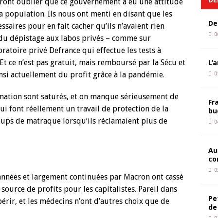
ont oublier que ce gouvernement a eu une attitude
a population. Ils nous ont menti en disant que les
De
saires pour en fait cacher qu’ils n’avaient rien
0
» du dépistage aux labos privés – comme sur
ratoire privé Defrance qui effectue les tests à
t ce n’est pas gratuit, mais remboursé par la Sécu et
L’
nsi actuellement du profit grâce à la pandémie.
0
imation sont saturés, et on manque sérieusement de
Fr
 qui font réellement un travail de protection de la
bu
coups de matraque lorsqu’ils réclamaient plus de
0
Au
co
0
années et largement continuées par Macron ont cassé
source de profits pour les capitalistes. Pareil dans
Pe
périr, et les médecins n’ont d’autres choix que de
de