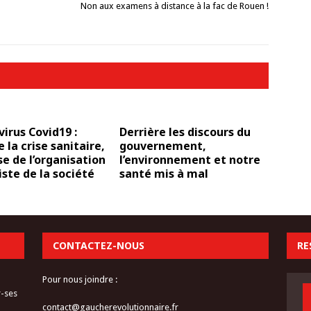
Non aux examens à distance à la fac de Rouen !
irus Covid19 :
Derrière les discours du
e la crise sanitaire,
gouvernement,
se de l’organisation
l’environnement et notre
iste de la société
santé mis à mal
CONTACTEZ-NOUS
RE
Pour nous joindre :
r-ses
contact@gaucherevolutionnaire.fr