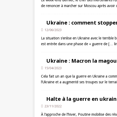
Le week-end dernier, le chef des mercenaires r
de renoncer à marcher sur Moscou après avoir 
Ukraine : comment stopper
12/06/2023
La situation s’enlise en Ukraine avec le terribl
est entrée dans une phase de « guerre de
[… lir
Ukraine : Macron la magou
15/04/2023
Cela fait un an que la guerre en Ukraine a com
l’Ukraine et a augmenté ses troupes sur le terra
Halte à la guerre en ukrain
23/11/2022
À l’approche de l’hiver, Poutine mobilise des ré