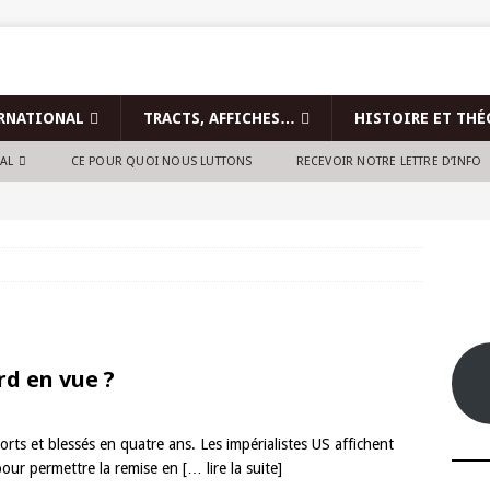
RNATIONAL
TRACTS, AFFICHES…
HISTOIRE ET THÉ
NAL
CE POUR QUOI NOUS LUTTONS
RECEVOIR NOTRE LETTRE D’INFO
rd en vue ?
rts et blessés en quatre ans. Les impérialistes US affichent
t pour permettre la remise en
[… lire la suite]