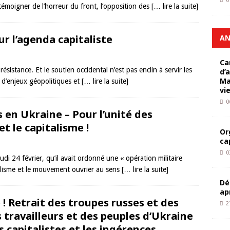
0
témoigner de l’horreur du front, l’opposition des
[… lire la suite]
sur l’agenda capitaliste
AN
Ca
ésistance. Et le soutien occidental n’est pas enclin à servir les
d’
Ma
t d’enjeux géopolitiques et
[… lire la suite]
vi
0
 en Ukraine – Pour l’unité des
et le capitalisme !
Or
ca
0
udi 24 février, qu’il avait ordonné une « opération militaire
cialisme et le mouvement ouvrier au sens
[… lire la suite]
Dé
ap
! Retrait des troupes russes et des
2
 travailleurs et des peuples d’Ukraine
s capitalistes et les ingérences