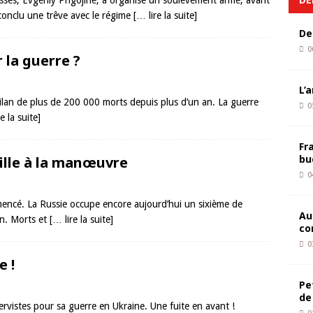
usses, Evgeniy Prigojine, a organisé un soulèvement armé, avant
conclu une trêve avec le régime
[… lire la suite]
De
0
 la guerre ?
L’
e bilan de plus de 200 000 morts depuis plus d’un an. La guerre
0
e la suite]
Fr
bu
ille à la manœuvre
0
mencé. La Russie occupe encore aujourd’hui un sixième de
Au
in. Morts et
[… lire la suite]
co
0
e !
Pe
de
servistes pour sa guerre en Ukraine. Une fuite en avant !