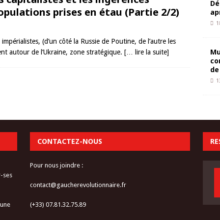
Dé
populations prises en étau (Partie 2/2)
ap
1
impérialistes, (d’un côté la Russie de Poutine, de l’autre les
Mu
isent autour de l’Ukraine, zone stratégique.
[… lire la suite]
co
de
1
CONTACTEZ-NOUS
RE
Pour nous joindre :
r-ses
contact@gaucherevolutionnaire.fr
 une
(+33) 07.81.32.75.89