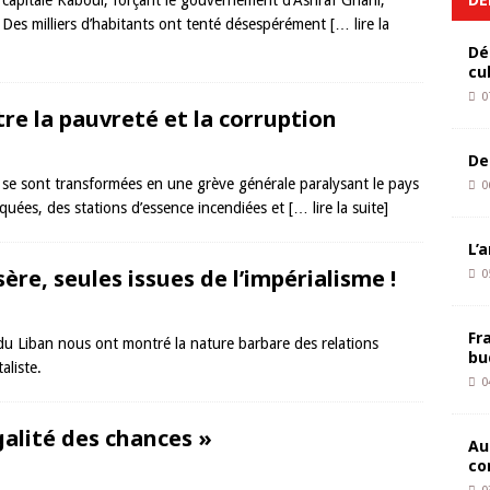
a capitale Kaboul, forçant le gouvernement d’Ashraf Ghani,
. Des milliers d’habitants ont tenté désespérément
[… lire la
Dé
cu
0
tre la pauvreté et la corruption
De
r se sont transformées en une grève générale paralysant le pays
0
quées, des stations d’essence incendiées et
[… lire la suite]
L’
ère, seules issues de l’impérialisme !
0
Fr
 du Liban nous ont montré la nature barbare des relations
bu
aliste.
0
égalité des chances »
Au
co