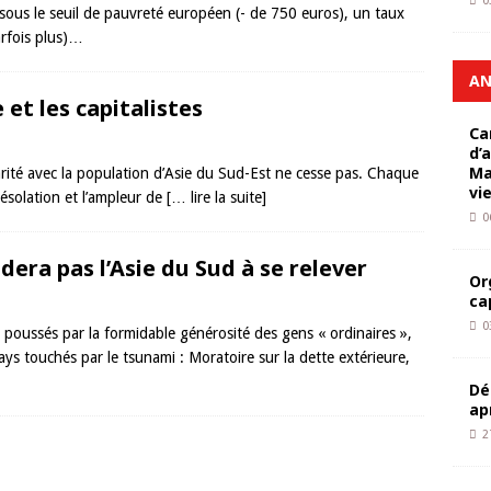
0
 sous le seuil de pauvreté européen (- de 750 euros), un taux
rfois plus)…
AN
 et les capitalistes
Ca
d’
Ma
rité avec la population d’Asie du Sud-Est ne cesse pas. Chaque
vi
désolation et l’ampleur de
[… lire la suite]
0
dera pas l’Asie du Sud à se relever
Or
ca
0
poussés par la formidable générosité des gens « ordinaires »,
ys touchés par le tsunami : Moratoire sur la dette extérieure,
Dé
ap
2