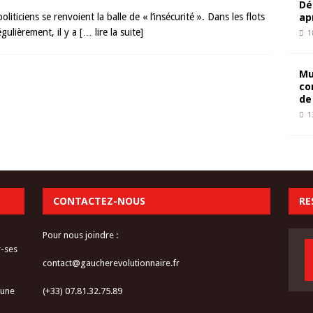
Dé
ap
liticiens se renvoient la balle de « l’insécurité ». Dans les flots
gulièrement, il y a
[… lire la suite]
1
Mu
co
de
1
CONTACTEZ-NOUS
RE
Pour nous joindre :
r-ses
contact@gaucherevolutionnaire.fr
 une
(+33) 07.81.32.75.89