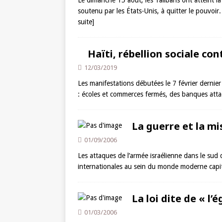
Le dimanche 15 août, les Talibans ont atteint l
soutenu par les États-Unis, à quitter le pouvoir
suite]
Haïti, rébellion sociale con
12/03/2019
Les manifestations débutées le 7 février dernie
: écoles et commerces fermés, des banques atta
La guerre et la mis
01/09/2006
Les attaques de l’armée israélienne dans le sud
internationales au sein du monde moderne capit
La loi dite de « l’
01/03/2006