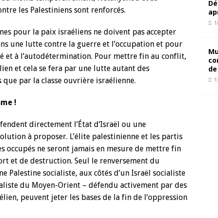
Dé
ntre les Palestiniens sont renforcés.
ap
1
eunes pour la paix israéliens ne doivent pas accepter
ans une lutte contre la guerre et l’occupation et pour
Mu
ité et à l’autodétermination. Pour mettre fin au conflit,
co
élien et cela se fera par une lutte autant des
de
 que par la classe ouvrière israélienne.
1
sme !
défendent directement l’État d’Israël ou une
lution à proposer. L’élite palestinienne et les partis
res occupés ne seront jamais en mesure de mettre fin
ort et de destruction. Seul le renversement du
Palestine socialiste, aux côtés d’un Israël socialiste
ialiste du Moyen-Orient – défendu activement par des
aélien, peuvent jeter les bases de la fin de l’oppression