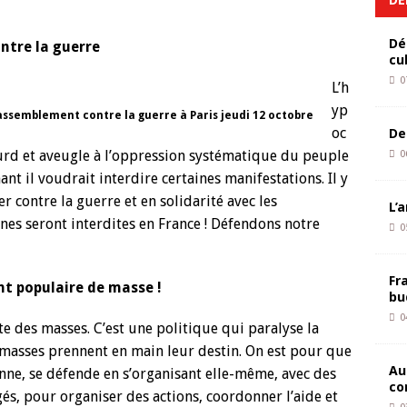
Dé
ntre la guerre
cu
0
L’h
yp
assemblement contre la guerre à Paris jeudi 12 octobre
oc
De
 sourd et aveugle à l’oppression systématique du peuple
0
nant il voudrait interdire certaines manifestations. Il y
 contre la guerre et en solidarité avec les
L’
ines seront interdites en France ! Défendons notre
0
Fr
nt populaire de masse !
bu
0
te des masses. C’est une politique qui paralyse la
asses prennent en main leur destin. On est pour que
Au
ienne, se défende en s’organisant elle-même, avec des
co
s, pour organiser des actions, coordonner l’aide et