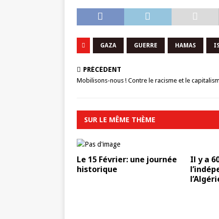
GAZA
GUERRE
HAMAS
I
PRÉCÉDENT
Mobilisons-nous ! Contre le racisme et le capitalism
SUR LE MÊME THÈME
Le 15 Février: une journée
Il y a 6
historique
l’indé
l’Algéri