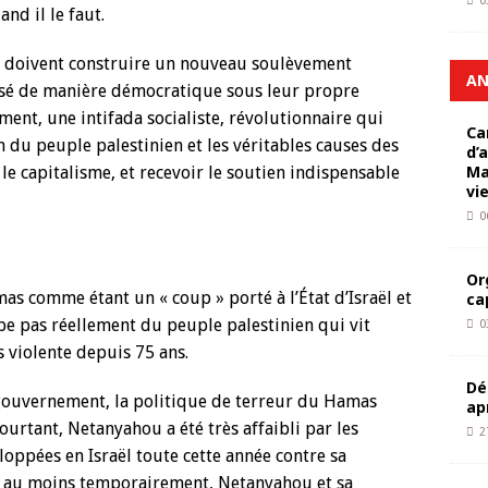
0
nd il le faut.
ens doivent construire un nouveau soulèvement
AN
isé de manière démocratique sous leur propre
ment, une intifada socialiste, révolutionnaire qui
Ca
n du peuple palestinien et les véritables causes des
d’
Ma
le capitalisme, et recevoir le soutien indispensable
vi
0
Or
as comme étant un « coup » porté à l’État d’Israël et
ca
e pas réellement du peuple palestinien qui vit
0
 violente depuis 75 ans.
Dé
 gouvernement, la politique de terreur du Hamas
ap
 Pourtant, Netanyahou a été très affaibli par les
2
oppées en Israël toute cette année contre sa
t, au moins temporairement, Netanyahou et sa