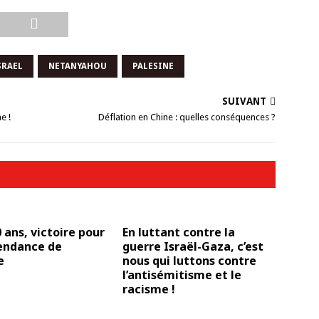
SRAEL
NETANYAHOU
PALESINE
SUIVANT
e !
Déflation en Chine : quelles conséquences ?
0 ans, victoire pour
En luttant contre la
pendance de
guerre Israël-Gaza, c’est
e
nous qui luttons contre
l’antisémitisme et le
racisme !