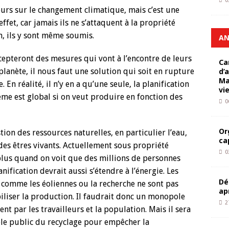
0
urs sur le changement climatique, mais c’est une
ffet, car jamais ils ne s’attaquent à la propriété
, ils y sont même soumis.
AN
cepteront des mesures qui vont à l’encontre de leurs
Ca
planète, il nous faut une solution qui soit en rupture
d’
Ma
 En réalité, il n’y en a qu’une seule, la planification
vi
ème est global si on veut produire en fonction des
0
Or
ion des ressources naturelles, en particulier l’eau,
ca
es êtres vivants. Actuellement sous propriété
0
t plus quand on voit que des millions de personnes
ification devrait aussi s’étendre à l’énergie. Les
Dé
 comme les éoliennes ou la recherche ne sont pas
ap
iliser la production. Il faudrait donc un monopole
2
t par les travailleurs et la population. Mais il sera
le public du recyclage pour empêcher la