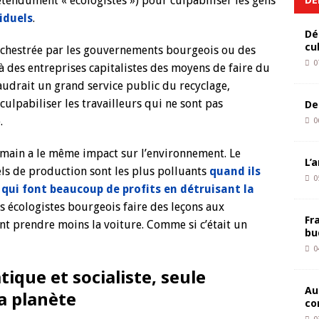
étendument « écologistes ») pour culpabiliser les gens
iduels
.
Dé
cu
 orchestrée par les gouvernements bourgeois ou des
0
 à des entreprises capitalistes des moyens de faire du
 faudrait un grand service public du recyclage,
e culpabiliser les travailleurs qui ne sont pas
De
.
0
umain a le même impact sur l’environnement. Le
L’
els de production sont les plus polluants
quand ils
0
 qui font beaucoup de profits en détruisant la
es écologistes bourgeois faire des leçons aux
Fr
ent prendre moins la voiture. Comme si c’était un
bu
0
ique et socialiste, seule
Au
a planète
co