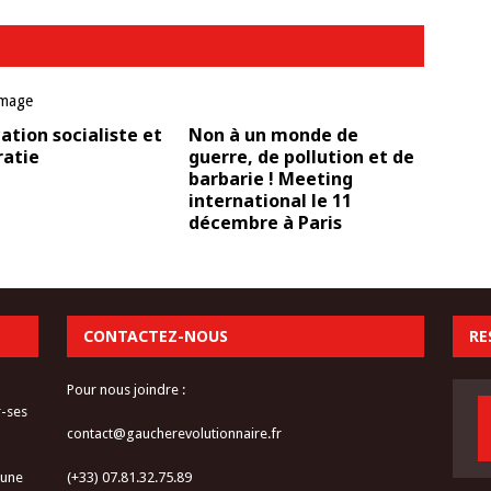
cation socialiste et
Non à un monde de
atie
guerre, de pollution et de
barbarie ! Meeting
international le 11
décembre à Paris
CONTACTEZ-NOUS
RE
Pour nous joindre :
r-ses
contact@gaucherevolutionnaire.fr
 une
(+33) 07.81.32.75.89