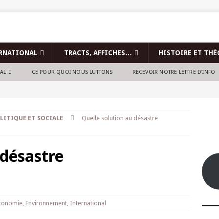
RNATIONAL
TRACTS, AFFICHES…
HISTOIRE ET THÉ
NAL
CE POUR QUOI NOUS LUTTONS
RECEVOIR NOTRE LETTRE D’INFO
LITIQUE ET SOCIALE
Quelle solution au désastre
 désastre
conomie
,
Environnement
,
International