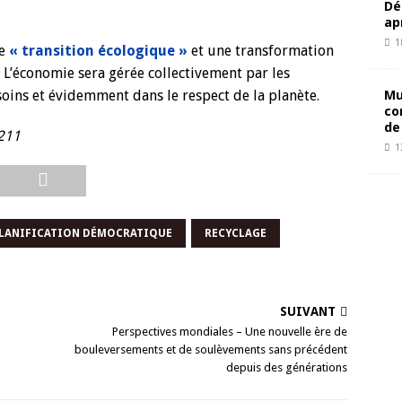
Dé
ap
1
le
« transition écologique »
et une transformation
 L’économie sera gérée collectivement par les
Mu
esoins et évidemment dans le respect de la planète.
co
de
211
1
LANIFICATION DÉMOCRATIQUE
RECYCLAGE
SUIVANT
Perspectives mondiales – Une nouvelle ère de
bouleversements et de soulèvements sans précédent
depuis des générations