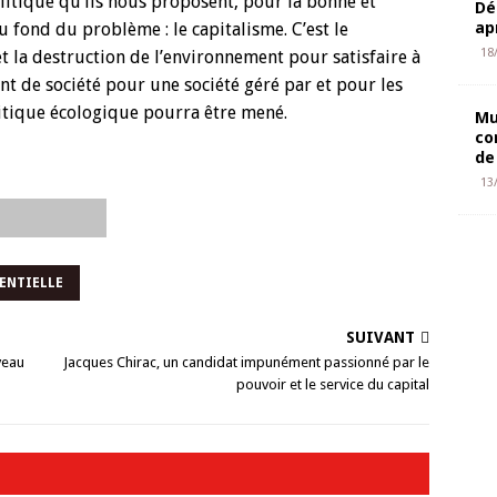
litique qu’ils nous proposent, pour la bonne et
Dé
ap
u fond du problème : le capitalisme. C’est le
18
t la destruction de l’environnement pour satisfaire à
eant de société pour une société géré par et pour les
litique écologique pourra être mené.
Mu
co
de
13
ENTIELLE
SUIVANT
veau
Jacques Chirac, un candidat impunément passionné par le
pouvoir et le service du capital