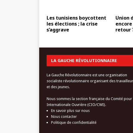
Les tunisiens boycottent
Union d
les élections ; la crise
encore
s’aggrave
retour 
LA GAUCHE RÉVOLUTIONNAIRE
La Gauche Révolutionnaire est une organisation
socialiste révolutionnaire organisant des travailleu
et des jeunes.
Nous sommes la section française du Comité pour
Internationale Ouvrière (CIO/CWI).
En savoir plus sur nous
Nous contacter
Politique de confidentialité