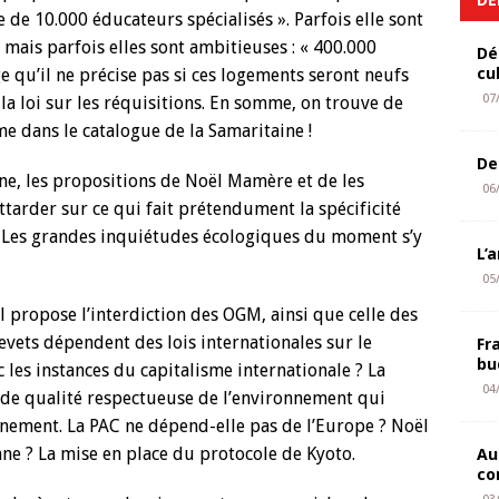
de 10.000 éducateurs spécialisés ». Parfois elle sont
, mais parfois elles sont ambitieuses : « 400.000
Dé
cu
 qu’il ne précise pas si ces logements seront neufs
07
e la loi sur les réquisitions. En somme, on trouve de
 dans le catalogue de la Samaritaine !
De
une, les propositions de Noël Mamère et de les
06
tarder sur ce qui fait prétendument la spécificité
s. Les grandes inquiétudes écologiques du moment s’y
L’
05
l propose l’interdiction des OGM, ainsi que celle des
revets dépendent des lois internationales sur le
Fr
bu
les instances du capitalisme internationale ? La
04
 de qualité respectueuse de l’environnement qui
gnement. La PAC ne dépend-elle pas de l’Europe ? Noël
e ? La mise en place du protocole de Kyoto.
Au
co