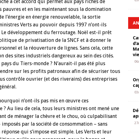
03
roche à cet accord qui permet aux pays riches de
ys pauvres et en les maintenant sous la domination
e l’énergie en énergie renouvelable, la sortie
AN
ministres Verts au pouvoir depuis 1997 n’ont-ils
 Le développement du ferroutage. Noël est-il prêt
Ca
olitique de privatisation de la SNCF et à donner le
d’
onnel et la réouverture de lignes. Sans cela, cette
Ma
vi
on des sites industriels dangereux au sein des cités.
06
 pays du Tiers-monde ? N’aurait-il pas été plus
endre sur les profits patronaux afin de sécuriser tous
ous contrôle ouvrier (et des riverains) des entreprises
Or
ca
général.
03
 pourquoi n’ont-ils pas mis en œuvre ces
e ? Au lieu de cela, tous leurs ministres ont mené une
Dé
ap
nt de ménager la chèvre et le chou, où culpabilisant
– imposés par la société de consommation – sans
27
réponse qui s’impose est simple. Les Verts et leur