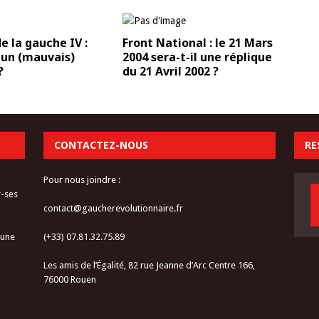
e la gauche IV :
Front National : le 21 Mars
 un (mauvais)
2004 sera-t-il une réplique
?
du 21 Avril 2002 ?
CONTACTEZ-NOUS
RE
Pour nous joindre :
r-ses
contact@gaucherevolutionnaire.fr
 une
(+33) 07.81.32.75.89
Les amis de l’Égalité, 82 rue Jeanne d’Arc Centre 166,
76000 Rouen