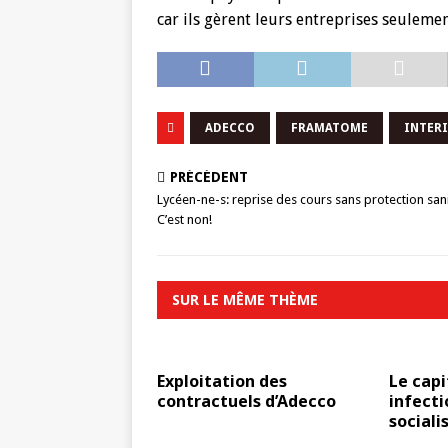
car ils gèrent leurs entreprises seuleme
ADECCO
FRAMATOME
INTER
PRÉCÉDENT
Lycéen-ne-s: reprise des cours sans protection sani
C’est non!
SUR LE MÊME THÈME
Exploitation des
Le capi
contractuels d’Adecco
infecti
social