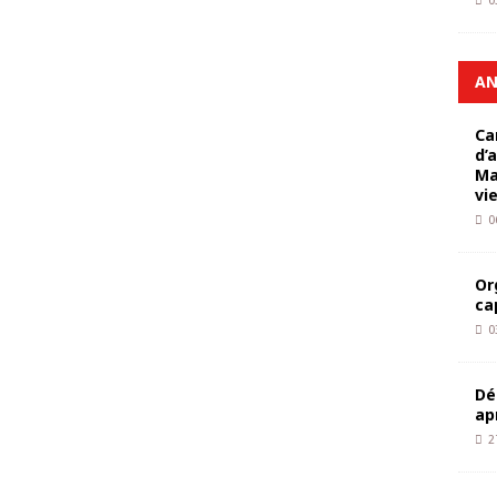
0
AN
Ca
d’
Ma
vi
0
Or
ca
0
Dé
ap
2