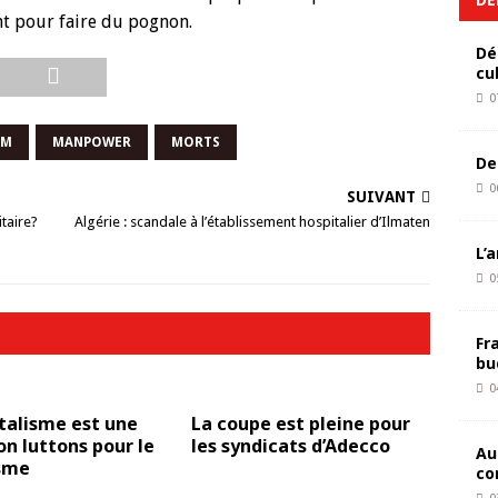
nt pour faire du pognon.
Dé
cu
0
IM
MANPOWER
MORTS
De
0
SUIVANT
taire?
Algérie : scandale à l’établissement hospitalier d’Ilmaten
L’
0
Fr
bu
0
talisme est une
La coupe est pleine pour
on luttons pour le
les syndicats d’Adecco
Au
isme
co