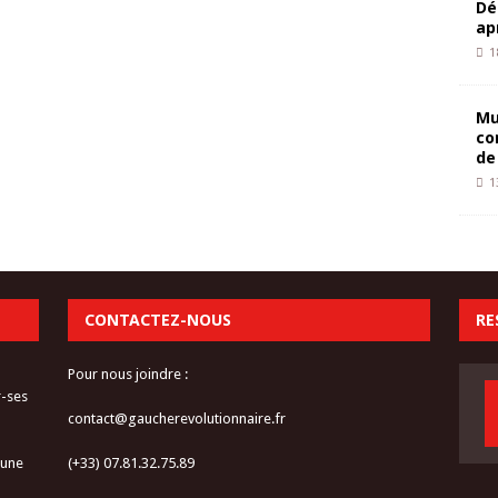
Dé
ap
1
Mu
co
de
1
CONTACTEZ-NOUS
RE
Pour nous joindre :
r-ses
contact@gaucherevolutionnaire.fr
 une
(+33) 07.81.32.75.89