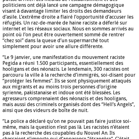
politiciens ont déjà lancé une campagne démagogique
visant à davantage limiter les droits des demandeurs
d’asile. L’extrême droite a flairé l’opportunité d’accuser les
réfugiés. Un raz-de-marée de haine raciste a déferlé sur
internet et les réseaux sociaux. Nous en sommes arrivés au
point où l’on peut être ouvertement sommé de rentrer
‘‘chez soi’’ dans la queue d’un supermarché tout
simplement pour avoir une allure différente.
‘‘Le 9 janvier, une manifestation du mouvement raciste
Pegida a réuni 1.500 participants, essentiellement des
hooligans et des néonazis. Le lendemain, 300 racistes ont
parcouru la ville à la recherche d’immigrés, soi-disant pour
‘‘protéger les femmes’’. Ils se sont physiquement attaqués
aux migrants et au moins trois personnes d’origine
syrienne, pakistanaise et indoue ont été blessées. Les
agresseurs comprenaient des néonazis et des hooligans,
mais aussi des criminels organisés dont des “Hell’s Angels”,
ainsi que des videurs de boîte de nuit.
‘‘La police a déclaré qu’on ne pouvait pas faire justice soi-
même, mais la question n’est pas là. Les racistes n’étaient
pas à la recherche des coupables du Nouvel An. Ils
chassaient n’importe qui d’apparence ‘‘étrangère’’. C’était