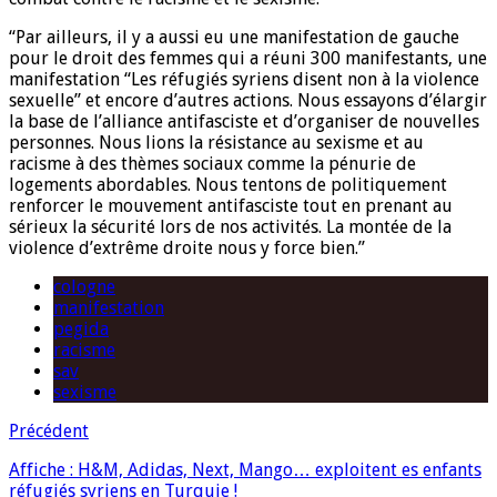
‘‘Par ailleurs, il y a aussi eu une manifestation de gauche
pour le droit des femmes qui a réuni 300 manifestants, une
manifestation ‘‘Les réfugiés syriens disent non à la violence
sexuelle’’ et encore d’autres actions. Nous essayons d’élargir
la base de l’alliance antifasciste et d’organiser de nouvelles
personnes. Nous lions la résistance au sexisme et au
racisme à des thèmes sociaux comme la pénurie de
logements abordables. Nous tentons de politiquement
renforcer le mouvement antifasciste tout en prenant au
sérieux la sécurité lors de nos activités. La montée de la
violence d’extrême droite nous y force bien.’’
cologne
manifestation
pegida
racisme
sav
sexisme
Précédent
Affiche : H&M, Adidas, Next, Mango… exploitent es enfants
réfugiés syriens en Turquie !