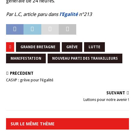
générale de 24 heures.
Par L.C, article paru dans
l’Egalité
n°213
GRANDE BRETAGNE
GRÈVE
LUTTE
MANIFESTATION
NOUVEAU PARTI DES TRAVAILLEURS
PRÉCÉDENT
CASVP : grève pour l’égalité
SUIVANT
Luttons pour notre avenir !
SUR LE MÊME THÈME