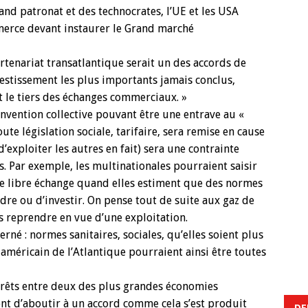
nd patronat et des technocrates, l’UE et les USA
merce devant instaurer le Grand marché
artenariat transatlantique serait un des accords de
nvestissement les plus importants jamais conclus,
t le tiers des échanges commerciaux. »
nvention collective pouvant être une entrave au «
ute législation sociale, tarifaire, sera remise en cause
e d’exploiter les autres en fait) sera une contrainte
. Par exemple, les multinationales pourraient saisir
 de libre échange quand elles estiment que des normes
ndre ou d’investir. On pense tout de suite aux gaz de
rs reprendre en vue d’une exploitation.
cerné : normes sanitaires, sociales, qu’elles soient plus
américain de l’Atlantique pourraient ainsi être toutes
térêts entre deux des plus grandes économies
nt d’aboutir à un accord comme cela s’est produit
DE