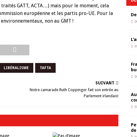
s traités GATT, ACTA…) mais pour le moment, cela
commission européenne et les partis pro-UE. Pour la
De
et environnementaux, non au GMT !
0
L’
0
Fr
LIBÉRALISME
TAFTA
bu
0
SUIVANT
Notre camarade Ruth Coppinger fait son entrée au
Au
Parlement irlandais!
co
0
Pe
de