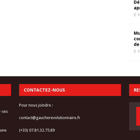
Dé
ap
1
Mu
co
de
1
CONTACTEZ-NOUS
RE
Pour nous joindre :
r-ses
contact@gaucherevolutionnaire.fr
 une
(+33) 07.81.32.75.89