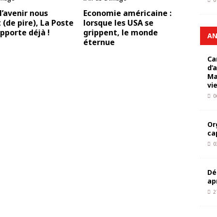
0
l’avenir nous
Economie américaine :
(de pire), La Poste
lorsque les USA se
apporte déjà !
grippent, le monde
AN
éternue
Ca
d’
Ma
vi
0
Or
ca
0
Dé
ap
2