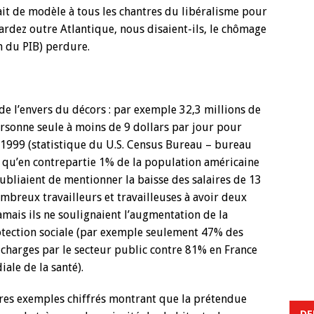
ait de modèle à tous les chantres du libéralisme pour
ardez outre Atlantique, nous disaient-ils, le chômage
n du PIB) perdure.
de l’envers du décors : par exemple 32,3 millions de
rsonne seule à moins de 9 dollars par jour pour
n 1999 (statistique du U.S. Census Bureau – bureau
s qu’en contrepartie 1% de la population américaine
ubliaient de mentionner la baisse des salaires de 13
mbreux travailleurs et travailleuses à avoir deux
amais ils ne soulignaient l’augmentation de la
rotection sociale (par exemple seulement 47% des
 charges par le secteur public contre 81% en France
ale de la santé).
es exemples chiffrés montrant que la prétendue
DE