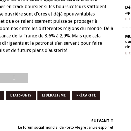
r en crack boursier si les boursicoteurs s’affolent.
Dé
ap
se ouvrière sont d’ores et déjà épouvantables.
1
et que ce ralentissement puisse se propager à
e dominos entre les différentes régions du monde. Déjà
ssance de la France de 3,6% à 2,9%. Mais que cela
Mu
co
s dirigeants et le patronat s’en servent pour faire
de
s et de futurs plans d’austérité.
1
ETATS-UNIS
LIBÉRALISME
PRÉCARITÉ
SUIVANT
Le forum social mondial de Porto Alegre : entre espoir et