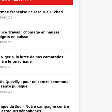
armée française de retour au Tchad
5/08/2026
ance Travail : chômage en hausse,
dgets en baisse
4/08/2026
 Nigeria, la lutte de nos camarades
ntre le terrorisme
3/08/2026
tit-Quevilly : pour un centre communal
 santé publique
1/08/2026
rique du Sud – Notre campagne contre
s attaques xénophobes