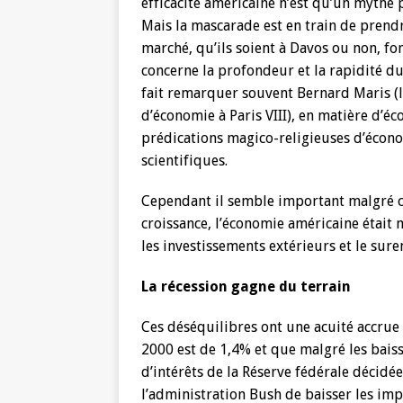
efficacité américaine n’est qu’un mythe 
Mais la mascarade est en train de prendr
marché, qu’ils soient à Davos ou non, fo
concerne la profondeur et la rapidité d
fait remarquer souvent Bernard Maris (
d’économie à Paris VIII), en matière d’é
prédications magico-religieuses d’écon
scientifiques.
Cependant il semble important malgré c
croissance, l’économie américaine était m
les investissements extérieurs et le sur
La récession gagne du terrain
Ces déséquilibres ont une acuité accrue
2000 est de 1,4% et que malgré les baiss
d’intérêts de la Réserve fédérale décidé
l’administration Bush de baisser les impô