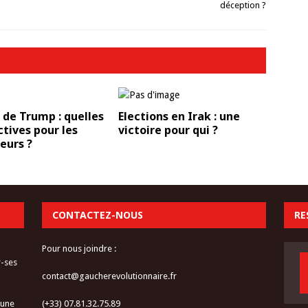
déception ?
 de Trump : quelles
Elections en Irak : une
tives pour les
victoire pour qui ?
leurs ?
CONTACTEZ-NOUS
RE
Pour nous joindre :
r-ses
contact@gaucherevolutionnaire.fr
 une
(+33) 07.81.32.75.89