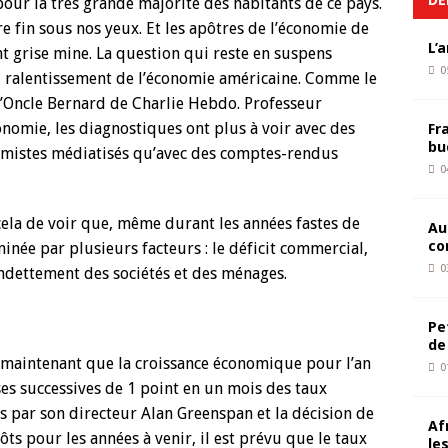
pour la très grande majorité des habitants de ce pays.
e fin sous nos yeux. Et les apôtres de l’économie de
L’
nt grise mine. La question qui reste en suspens
0
u ralentissement de l’économie américaine. Comme le
l’Oncle Bernard de Charlie Hebdo. Professeur
conomie, les diagnostiques ont plus à voir avec des
Fr
bu
omistes médiatisés qu’avec des comptes-rendus
0
ela de voir que, même durant les années fastes de
Au
co
inée par plusieurs facteurs : le déficit commercial,
0
endettement des sociétés et des ménages.
Pe
de
 maintenant que la croissance économique pour l’an
0
es successives de 1 point en un mois des taux
es par son directeur Alan Greenspan et la décision de
Af
ts pour les années à venir, il est prévu que le taux
le