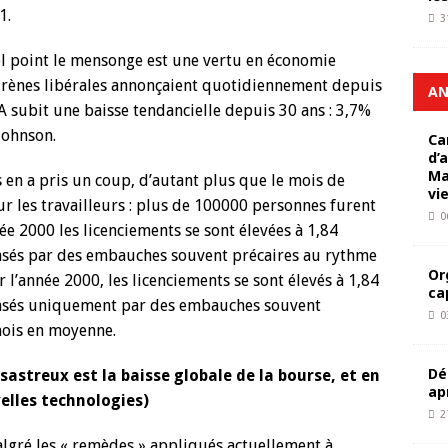
1.
3
uel point le mensonge est une vertu en économie
 sirènes libérales annonçaient quotidiennement depuis
AN
A subit une baisse tendancielle depuis 30 ans : 3,7%
Johnson.
Ca
d’
Ma
en a pris un coup, d’autant plus que le mois de
vi
ur les travailleurs : plus de 100000 personnes furent
0
née 2000 les licenciements se sont élevées à 1,84
ensés par des embauches souvent précaires au rythme
Or
l’année 2000, les licenciements se sont élevés à 1,84
ca
ensés uniquement par des embauches souvent
0
mois en moyenne.
Dé
sastreux est la baisse globale de la bourse, et en
ap
elles technologies)
2
malgré les « remèdes » appliqués actuellement à