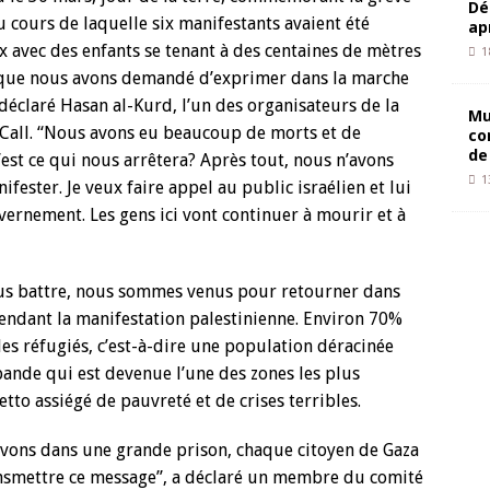
Dé
u cours de laquelle six manifestants avaient été
ap
ux avec des enfants se tenant à des centaines de mètres
1
e que nous avons demandé d’exprimer dans la marche
 déclaré Hasan al-Kurd, l’un des organisateurs de la
Mu
al Call. “Nous avons eu beaucoup de morts et de
co
de
’est ce qui nous arrêtera? Après tout, nous n’avons
1
fester. Je veux faire appel au public israélien et lui
ernement. Les gens ici vont continuer à mourir et à
us battre, nous sommes venus pour retourner dans
pendant la manifestation palestinienne. Environ 70%
es réfugiés, c’est-à-dire une population déracinée
bande qui est devenue l’une des zones les plus
o assiégé de pauvreté et de crises terribles.
vons dans une grande prison, chaque citoyen de Gaza
ransmettre ce message”, a déclaré un membre du comité