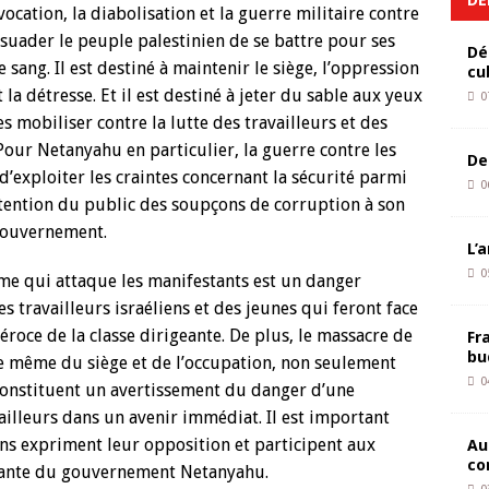
vocation, la diabolisation et la guerre militaire contre
suader le peuple palestinien de se battre pour ses
Dé
 sang. Il est destiné à maintenir le siège, l’oppression
cu
 la détresse. Et il est destiné à jeter du sable aux yeux
0
les mobiliser contre la lutte des travailleurs et des
Pour Netanyahu en particulier, la guerre contre les
De
d’exploiter les craintes concernant la sécurité parmi
0
attention du public des soupçons de corruption à son
gouvernement.
L’
0
ime qui attaque les manifestants est un danger
es travailleurs israéliens et des jeunes qui feront face
éroce de la classe dirigeante. De plus, le massacre de
Fr
bu
te même du siège et de l’occupation, non seulement
0
constituent un avertissement du danger d’une
vailleurs dans un avenir immédiat. Il est important
iens expriment leur opposition et participent aux
Au
co
glante du gouvernement Netanyahu.