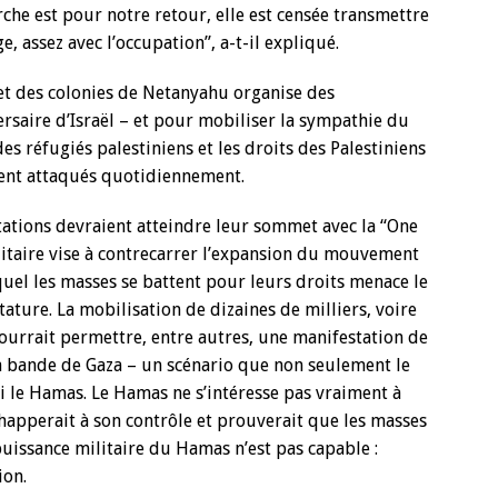
rche est pour notre retour, elle est censée transmettre
, assez avec l’occupation’’, a-t-il expliqué.
et des colonies de Netanyahu organise des
rsaire d’Israël – et pour mobiliser la sympathie du
des réfugiés palestiniens et les droits des Palestiniens
ment attaqués quotidiennement.
tations devraient atteindre leur sommet avec la “One
litaire vise à contrecarrer l’expansion du mouvement
quel les masses se battent pour leurs droits menace le
ture. La mobilisation de dizaines de milliers, voire
ourrait permettre, entre autres, une manifestation de
la bande de Gaza – un scénario que non seulement le
i le Hamas. Le Hamas ne s’intéresse pas vraiment à
apperait à son contrôle et prouverait que les masses
puissance militaire du Hamas n’est pas capable :
ion.