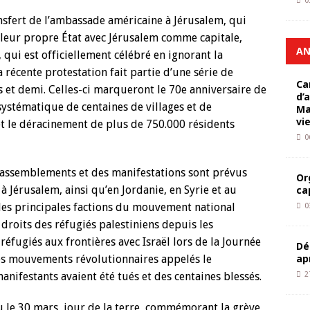
0
nsfert de l’ambassade américaine à Jérusalem, qui
 à leur propre État avec Jérusalem comme capitale,
AN
, qui est officiellement célébré en ignorant la
la récente protestation fait partie d’une série de
Ca
et demi. Celles-ci marqueront le 70e anniversaire de
d’
systématique de centaines de villages et de
Ma
vi
 le déracinement de plus de 750.000 résidents
0
rassemblements et des manifestations sont prévus
Or
à Jérusalem, ainsi qu’en Jordanie, en Syrie et au
ca
 les principales factions du mouvement national
0
 droits des réfugiés palestiniens depuis les
réfugiés aux frontières avec Israël lors de la Journée
Dé
ap
des mouvements révolutionnaires appelés le
nifestants avaient été tués et des centaines blessés.
2
u le 30 mars, jour de la terre, commémorant la grève