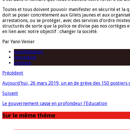
Toutes et tous doivent pouvoir manifester en sécurité et la q
doit se poser concrètement aux Gilets jaunes et aux organis
arrestations, ou se protéger, avec des services d’ordre mixt
structurés de sorte que la police ne divise pas nos cortèges e
en lien avec notre objectif : changer la société.
Par Yann Venier
manifestation
répression
violence
Précédent
Aujourd’hui, 26 mars 2019, un an de grève des 150 postiers d
Suivant
Le gouvernement casse en profondeur l’Education
Sur le même thème