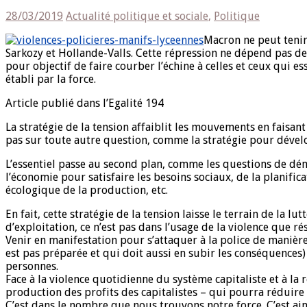
28/03/2019
Actualité politique et sociale
,
Politique
Macron ne peut tenir 
Sarkozy et Hollande-Valls. Cette répression ne dépend pas de 
pour objectif de faire courber l’échine à celles et ceux qui e
établi par la force.
Article publié dans l’Egalité 194
La stratégie de la tension affaiblit les mouvements en faisant
pas sur toute autre question, comme la stratégie pour dével
L’essentiel passe au second plan, comme les questions de démo
l’économie pour satisfaire les besoins sociaux, de la planific
écologique de la production, etc.
En fait, cette stratégie de la tension laisse le terrain de la l
d’exploitation, ce n’est pas dans l’usage de la violence que ré
Venir en manifestation pour s’attaquer à la police de manièr
est pas préparée et qui doit aussi en subir les conséquences)
personnes.
Face à la violence quotidienne du système capitaliste et à la 
production des profits des capitalistes – qui pourra réduire 
C’est dans le nombre que nous trouvons notre force. C’est ai