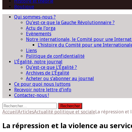
Histoire et théorie
Boutique
Qui sommes-nous ?
Qu’est-ce que la Gauche Révolutionnaire ?
Actu de l’orga
Evènements
Notre internationale, le Comité pour une Interna
L’histoire du Comité pour une International
Liens
Politique de confidentialité
L’Égalité, notre journal
Qu’est-ce que L’Égalité ?
Archives de L’Égalité
Acheter ou s’abonner au journal
Ce pour quoi nous luttons
Recevoir notre lettre d’info
Contactez-nous !
Rechercher :
Accueil
Articles
Actualité politique et sociale
La répression et 
La répression et la violence au servi