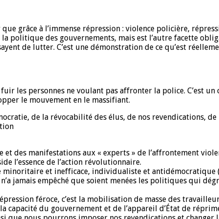
que grâce à l’immense répression : violence policière, répressio
la politique des gouvernements, mais est l’autre facette obliga
ssayent de lutter. C’est une démonstration de ce qu’est réelleme
 fuir les personnes ne voulant pas affronter la police. C’est un
opper le mouvement en le massifiant.
cratie, de la révocabilité des élus, de nos revendications, de
ation
utte et des manifestations aux « experts » de l’affrontement viol
side l’essence de l’action révolutionnaire.
e minoritaire et inefficace, individualiste et antidémocratique
 n’a jamais empêché que soient menées les politiques qui dégra
répression féroce, c’est la mobilisation de masse des travailleur
la capacité du gouvernement et de l’appareil d’État de réprimer
nsi que nous pourrons imposer nos revendications et changer la