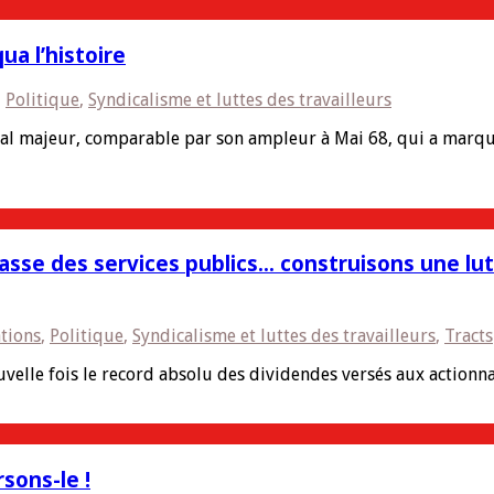
ua l’histoire
,
Politique
,
Syndicalisme et luttes des travailleurs
l majeur, comparable par son ampleur à Mai 68, qui a marqué
x, casse des services publics… construisons une 
ations
,
Politique
,
Syndicalisme et luttes des travailleurs
,
Tracts
uvelle fois le record absolu des dividendes versés aux actionn
sons-le !