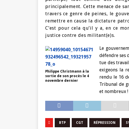
principalement. Cette menace de sa
travers ce genre de peines, le gouv
remettre en cause la dictature patro
C’est pour cela qu’il y a, en ce m
justice contre des militant(e)s.
Le gouverneme
défendre ses d
tue des travai
exigeons la r
Philippe Christmann à la
sortie de son procès le 4
rendu le 16 d
novembre dernier
Tribunal de g
et nombreux !
BTP
CGT
RÉPRESSION
S