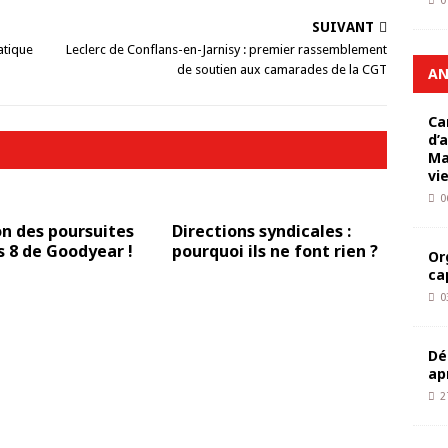
0
SUIVANT
atique
Leclerc de Conflans-en-Jarnisy : premier rassemblement
de soutien aux camarades de la CGT
AN
Ca
d’
Ma
vi
0
n des poursuites
Directions syndicales :
s 8 de Goodyear !
pourquoi ils ne font rien ?
Or
ca
0
Dé
ap
2