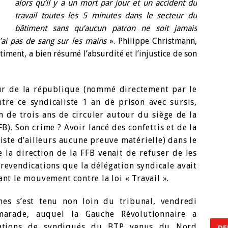
alors qu’il y a un mort par jour et un accident du
travail toutes les 5 minutes dans le secteur du
bâtiment sans qu’aucun patron ne soit jamais
ai pas de sang sur les mains
». Philippe Christmann,
iment, a bien résumé l’absurdité et l’injustice de son
ur de la république (nommé directement par le
ntre ce syndicaliste 1 an de prison avec sursis,
 de trois ans de circuler autour du siège de la
B). Son crime ? Avoir lancé des confettis et de la
xiste d’ailleurs aucune preuve matérielle) dans le
la direction de la FFB venait de refuser de les
revendications que la délégation syndicale avait
ant le mouvement contre la loi « Travail ».
s s’est tenu non loin du tribunal, vendredi
marade, auquel la Gauche Révolutionnaire a
gations de syndiqués du BTP venus du Nord
DE