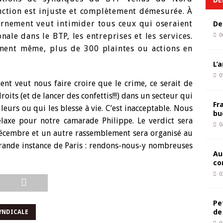
nction est injuste et complètement démesurée. À
ernement veut intimider tous ceux qui oseraient
De
nale dans le BTP, les entreprises et les services.
0
oment même, plus de 300 plaintes ou actions en
L’
0
nt veut nous faire croire que le crime, ce serait de
roits (et de lancer des confettis!!!) dans un secteur qui
Fr
lleurs ou qui les blesse à vie. C’est inacceptable. Nous
bu
elaxe pour notre camarade Philippe. Le verdict sera
0
écembre et un autre rassemblement sera organisé au
rande instance de Paris : rendons-nous-y nombreuses
Au
co
0
Pe
de
YNDICALE