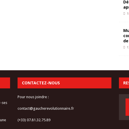
Dé
ap
1
Mu
co
de
1
CONTACTEZ-NOUS
RE
Pour nous joindre :
r-ses
contact@gaucherevolutionnaire.fr
 une
(+33) 07.81.32.75.89